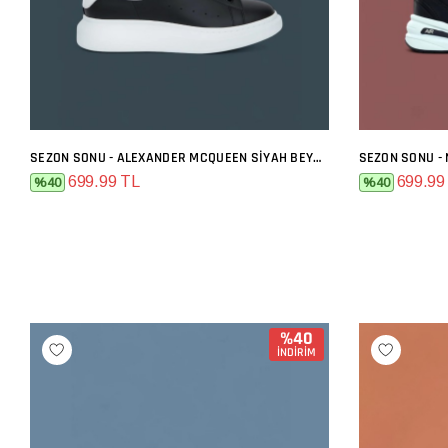
SEZON SONU - ALEXANDER MCQUEEN SIYAH BEYAZ
SEZON SONU -
SEPETE EKLE
699.99 TL
699.99
%40
%40
%40
İNDİRİM