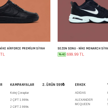
 NIKE AIRFORCE PREMIUM SIYAH
SEZON SONU - NIKE MONARCH SIY
SEPETE EKLE
SEPETE EKLE
 TL
699.99 TL
%40
AR
KAMPANYALAR
2. ÜRÜN 599₺
ERKEK
Kolej Çoraplar
ADIDAS
2 ÇİFT 1.999₺
ALEXANDER
MCQUEEN
2 ÇİFT 2.999₺