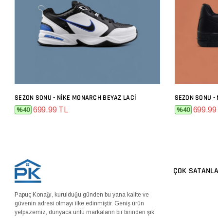
SEZON SONU - NIKE MONARCH BEYAZ LACI
SEZON SONU -
SEPETE EKLE
699.99 TL
699.99
%40
%40
ÇOK SATANL
Papuç Konağı, kurulduğu günden bu yana kalite ve
güvenin adresi olmayı ilke edinmiştir. Geniş ürün
yelpazemiz, dünyaca ünlü markaların bir birinden şık