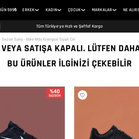
ÜRÜN 599₺
ERKEK
KADIN
ÇOCUK
MARKALAR
NE ALIR
❯
❯
❯
❯
Tüm Türkiye'ye Hızlı ve Şeffaf Kargo
Sezon Sonu - Nike Mds Krampon Siyah Gri
 VEYA SATIŞA KAPALI. LÜTFEN DAH
BU ÜRÜNLER İLGINIZI ÇEKEBILIR
%40
İNDİRİM