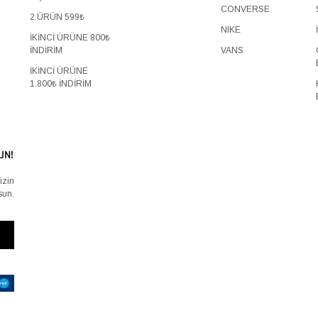
CONVERSE
2.ÜRÜN 599₺
NIKE
İKİNCİ ÜRÜNE 800₺
İNDİRİM
VANS
İKİNCİ ÜRÜNE
1.800₺ İNDİRİM
UN!
izin
sun.