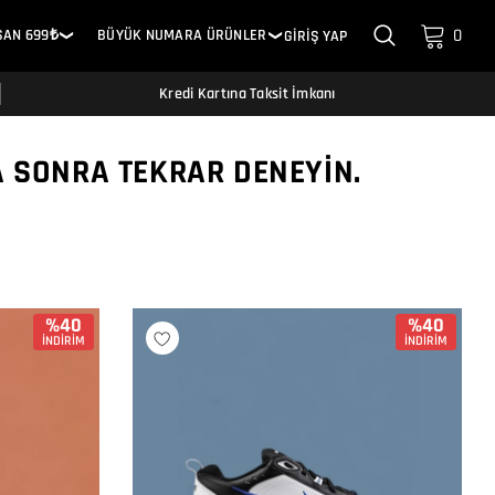
0
SAN 699₺
BÜYÜK NUMARA ÜRÜNLER
GİRİŞ YAP
❯
❯
Kredi Kartına Taksit İmkanı
A SONRA TEKRAR DENEYIN.
%40
%40
İNDİRİM
İNDİRİM