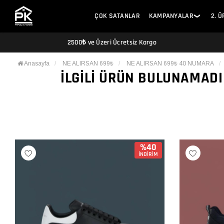
ÇOK SATANLAR
KAMPANYALAR
2. 
❯
2500₺ ve Üzeri Ücretsiz Kargo
Anasayfa
NE ALIRSAN 699₺
NE ALIRSAN 699₺ 40 NUMARA
İLGILI ÜRÜN BULUNAMADI
%40
İNDİRİM