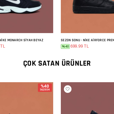
 NIKE MONARCH SIYAH BEYAZ
SEZON SONU - NIKE AIRFORCE PRE
SEPETE EKLE
SEPETE EKLE
 TL
699.99 TL
%40
ÇOK SATAN ÜRÜNLER
%40
İNDİRİM