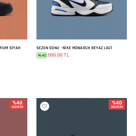
MIUM SIYAH
SEZON SONU - NIKE MONARCH BEYAZ LACI
SEPETE EKLE
699.99 TL
%40
%40
%40
İNDİRİM
İNDİRİM