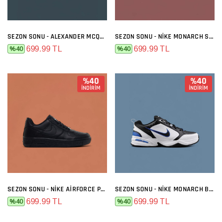
SEZON SONU - ALEXANDER MCQUEEN SIYAH BEYAZ
SEZON SONU - NIKE MONARCH SIYAH BEYAZ
699.99 TL
699.99 TL
%40
%40
%40
%40
İNDİRİM
İNDİRİM
SEZON SONU - NIKE AIRFORCE PREMIUM SIYAH
SEZON SONU - NIKE MONARCH BEYAZ LACI
699.99 TL
699.99 TL
%40
%40