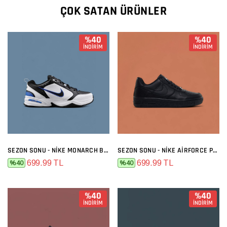
ÇOK SATAN ÜRÜNLER
%40
%40
İNDİRİM
İNDİRİM
SEZON SONU - NIKE MONARCH BEYAZ LACI
SEZON SONU - NIKE AIRFORCE PREMIUM SIYAH
699.99 TL
699.99 TL
%40
%40
%40
%40
İNDİRİM
İNDİRİM