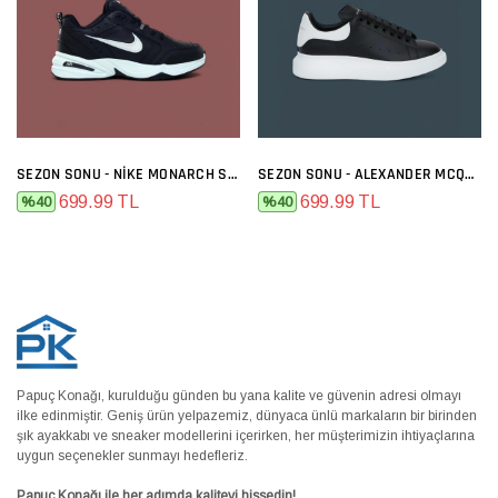
SEZON SONU - NIKE MONARCH SIYAH BEYAZ
SEZON SONU - ALEXANDER MCQUEEN SIYAH BEYAZ
699.99 TL
699.99 TL
%40
%40
Papuç Konağı, kurulduğu günden bu yana kalite ve güvenin adresi olmayı
ilke edinmiştir. Geniş ürün yelpazemiz, dünyaca ünlü markaların bir birinden
şık ayakkabı ve sneaker modellerini içerirken, her müşterimizin ihtiyaçlarına
uygun seçenekler sunmayı hedefleriz.
Papuç Konağı ile her adımda kaliteyi hissedin!