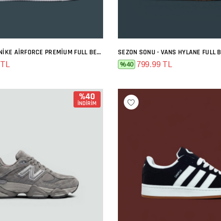
SEZON SONU - NIKE AIRFORCE PREMIUM FULL BEYAZ
SEZON SONU - VANS HYLANE FULL 
SEPETE EKLE
SEPETE EKLE
 TL
799.99 TL
%40
%40
İNDİRİM