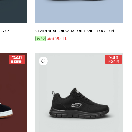
BEYAZ
SEZON SONU - NEW BALANCE 530 BEYAZ LACI
SEPETE EKLE
699.99 TL
%40
%40
%40
İNDİRİM
İNDİRİM