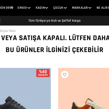
ÜRÜN 599₺
ERKEK
KADIN
ÇOCUK
MARKALAR
NE ALIR
❯
❯
❯
❯
Tüm Türkiye'ye Hızlı ve Şeffaf Kargo
i Beyaz Mavi
 VEYA SATIŞA KAPALI. LÜTFEN DAH
BU ÜRÜNLER İLGINIZI ÇEKEBILIR
%40
İNDİRİM