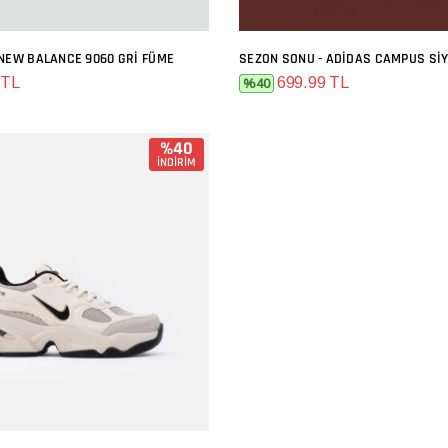
 NEW BALANCE 9060 GRI FÜME
SEZON SONU - ADIDAS CAMPUS SI
SEPETE EKLE
SEPETE EKLE
 TL
699.99 TL
%40
%40
İNDİRİM