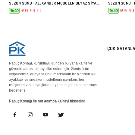
SEZON SONU - ALEXANDER MCQUEEN BEYAZ SIYAH
SEZON SONU - 
SEPETE EKLE
699.99 TL
699.99
%40
%40
ÇOK SATANL
Papuç Konağı, kurulduğu günden bu yana kalite ve
güvenin adresi olmayı ilke edinmiştir. Geniş ürün
yelpazemiz, dünyaca ünlü markaların bir birinden şık
ayakkabı ve sneaker modellerini içerirken, her
müşterimizin ihtiyaçlarına uygun seçenekler sunmayı
hedefleriz.
Papuç Konağı ile her adımda kaliteyi hissedin!