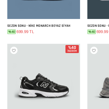
SEZON SONU - NIKE MONARCH BEYAZ SIYAH
SEPETE EKLE
699.99 TL
699.99
%40
%40
%40
İNDİRİM