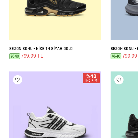
SEZON SONU - NIKE TN SIYAH GOLD
SEZON SONU - 
SEPETE EKLE
799.99 TL
799.99
%40
%40
%40
İNDİRİM