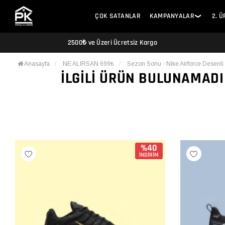
ÇOK SATANLAR
KAMPANYALAR
2. 
❯
2500₺ ve Üzeri Ücretsiz Kargo
Anasayfa
NE ALIRSAN 699₺
Sezon Sonu - Nike Airforce Desenl
İLGILI ÜRÜN BULUNAMADI
%40
İNDİRİM