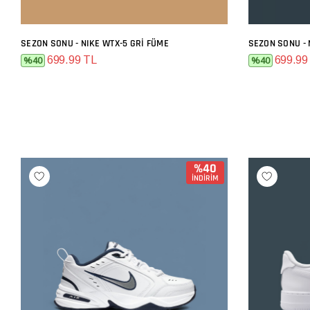
SEZON SONU - NIKE WTX-5 GRI FÜME
SEZON SONU - 
SEPETE EKLE
699.99 TL
699.99
%40
%40
%40
İNDİRİM