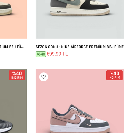
SEZON SONU - NIKE AIRFORCE PREMIUM BEJ FÜME TURUNCU
SEZON SONU - NIKE AIRFORCE PREMIUM BEJ FÜME
SEPETE EKLE
699.99 TL
%40
%40
%40
İNDİRİM
İNDİRİM