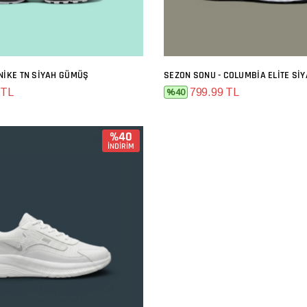
NIKE TN SIYAH GÜMÜŞ
SEZON SONU - COLUMBIA ELITE SI
SEPETE EKLE
SEPETE EKLE
 TL
799.99 TL
%40
%40
İNDİRİM