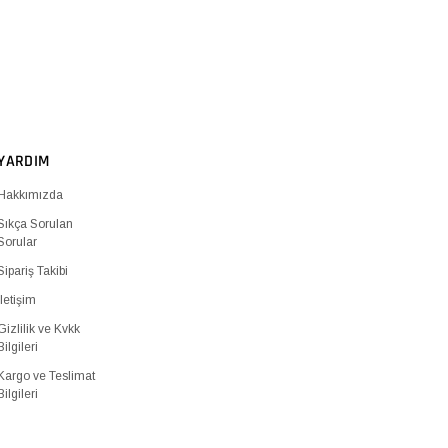
YARDIM
Hakkımızda
Sıkça Sorulan
Sorular
Sipariş Takibi
İletişim
Gizlilik ve Kvkk
Bilgileri
Kargo ve Teslimat
Bilgileri