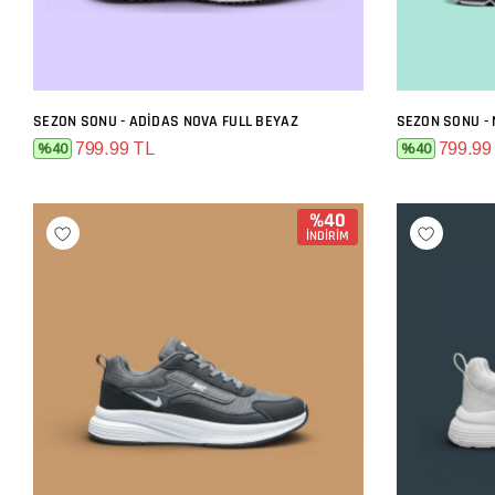
SEZON SONU - ADIDAS NOVA FULL BEYAZ
SEZON SONU - 
SEPETE EKLE
799.99 TL
799.99
%40
%40
%40
İNDİRİM