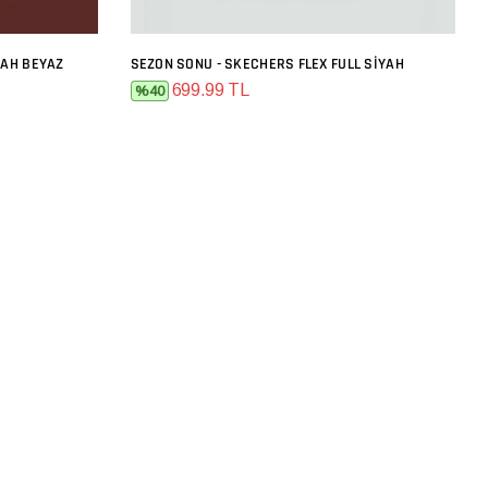
YAH BEYAZ
SEZON SONU - SKECHERS FLEX FULL SIYAH
SEPETE EKLE
699.99 TL
%40