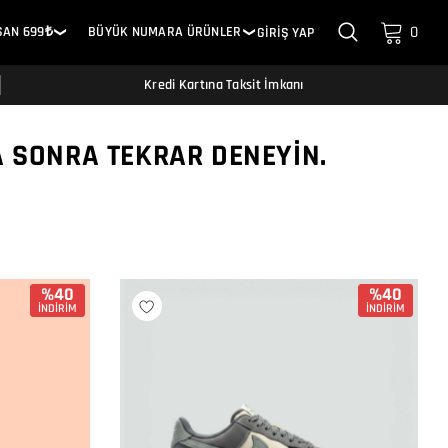
0
SAN 699₺
BÜYÜK NUMARA ÜRÜNLER
GİRİŞ YAP
❯
❯
Kredi Kartına Taksit İmkanı
A SONRA TEKRAR DENEYIN.
%40
%40
İNDİRİM
İNDİRİM