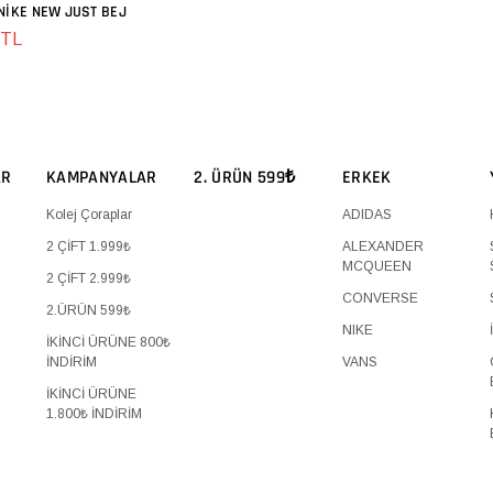
NIKE NEW JUST BEJ
SEPETE EKLE
 TL
AR
KAMPANYALAR
2. ÜRÜN 599₺
ERKEK
Kolej Çoraplar
ADIDAS
2 ÇİFT 1.999₺
ALEXANDER
MCQUEEN
2 ÇİFT 2.999₺
CONVERSE
2.ÜRÜN 599₺
NIKE
İKİNCİ ÜRÜNE 800₺
İNDİRİM
VANS
İKİNCİ ÜRÜNE
1.800₺ İNDİRİM