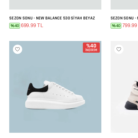
SEZON SONU - NEW BALANCE 530 SIYAH BEYAZ
SEZON SONU -
SEPETE EKLE
699.99 TL
799.99
%40
%40
%40
İNDİRİM