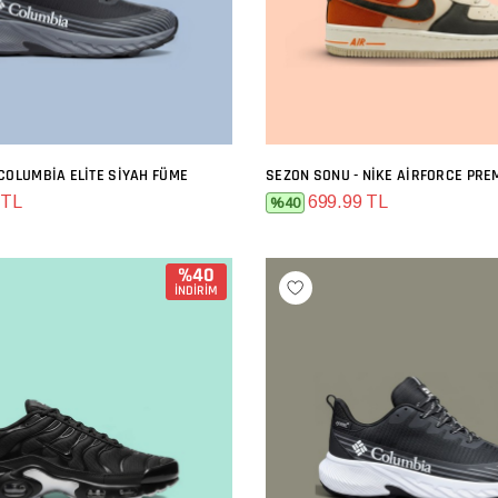
COLUMBIA ELITE SIYAH FÜME
SEPETE EKLE
SEPETE EKLE
 TL
699.99 TL
%40
%40
İNDİRİM