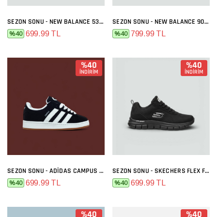
SEZON SONU - NEW BALANCE 530 SIYAH BEYAZ
SEZON SONU - NEW BALANCE 9060 GRI FÜME
699.99 TL
799.99 TL
%40
%40
%40
%40
İNDİRİM
İNDİRİM
SEZON SONU - ADIDAS CAMPUS SIYAH BEYAZ
SEZON SONU - SKECHERS FLEX FULL SIYAH
699.99 TL
699.99 TL
%40
%40
%40
%40