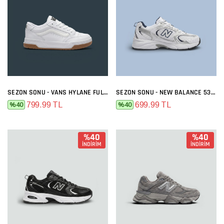
SEZON SONU - VANS HYLANE FULL BEYAZ
SEZON SONU - NEW BALANCE 530 BEYAZ LACI
799.99 TL
699.99 TL
%40
%40
%40
%40
İNDİRİM
İNDİRİM