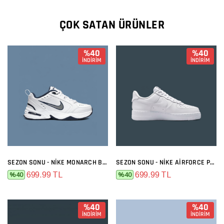
ÇOK SATAN ÜRÜNLER
%40
%40
İNDİRİM
İNDİRİM
SEZON SONU - NIKE MONARCH BEYAZ SIYAH
SEZON SONU - NIKE AIRFORCE PREMIUM FULL BEYAZ
699.99 TL
699.99 TL
%40
%40
%40
%40
İNDİRİM
İNDİRİM