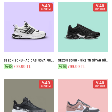
%40
%40
İNDİRİM
İNDİRİM
SEZON SONU - ADIDAS NOVA FULL BEYAZ
SEZON SONU - NIKE TN SIYAH GÜMÜŞ
799.99 TL
799.99 TL
%40
%40
%40
%40
İNDİRİM
İNDİRİM