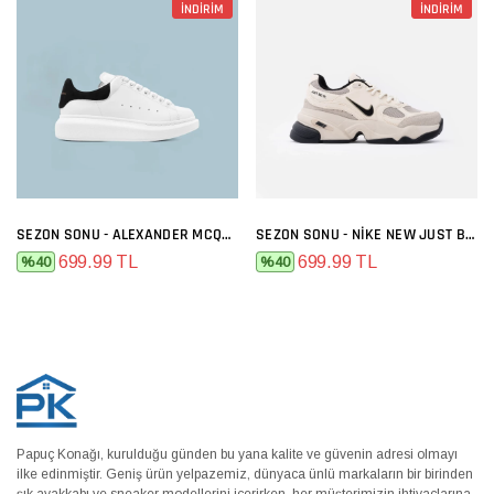
İNDİRİM
İNDİRİM
SEZON SONU - ALEXANDER MCQUEEN BEYAZ SIYAH
SEZON SONU - NIKE NEW JUST BEJ
699.99 TL
699.99 TL
%40
%40
Papuç Konağı, kurulduğu günden bu yana kalite ve güvenin adresi olmayı
ilke edinmiştir. Geniş ürün yelpazemiz, dünyaca ünlü markaların bir birinden
şık ayakkabı ve sneaker modellerini içerirken, her müşterimizin ihtiyaçlarına