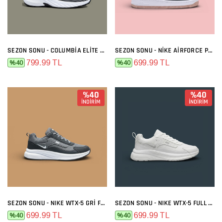
SEZON SONU - COLUMBIA ELITE SIYAH BEYAZ
SEZON SONU - NIKE AIRFORCE PREMIUM GRI MELO
799.99 TL
699.99 TL
%40
%40
%40
%40
İNDİRİM
İNDİRİM
SEZON SONU - NIKE WTX-5 GRI FÜME
SEZON SONU - NIKE WTX-5 FULL BEYAZ
699.99 TL
699.99 TL
%40
%40