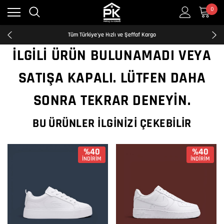
0
Kredi Kartına Taksit İmkanı
2500₺ ve Üzeri Ücretsiz Kargo
Tüm Türkiye'ye Hızlı ve Şeffaf Kargo
Kredi Kartına Taksit İmkanı
İLGILI ÜRÜN BULUNAMADI VEYA
2500₺ ve Üzeri Ücretsiz Kargo
Tüm Türkiye'ye Hızlı ve Şeffaf Kargo
SATIŞA KAPALI. LÜTFEN DAHA
Kredi Kartına Taksit İmkanı
SONRA TEKRAR DENEYIN.
BU ÜRÜNLER İLGINIZI ÇEKEBILIR
%40
%40
İNDİRİM
İNDİRİM