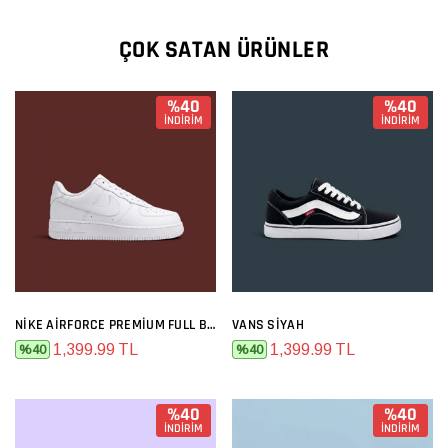
ÇOK SATAN ÜRÜNLER
%40
%40
İNDİRİM
İNDİRİM
NIKE AIRFORCE PREMIUM FULL BEYAZ
VANS SIYAH
1,399.99 TL
1,399.99 TL
%40
%40
%40
%40
İNDİRİM
İNDİRİM