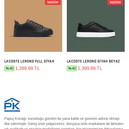
İNDİRİM
İNDİRİM
LACOSTE LEROND FULL SIYAH
LACOSTE LEROND SIYAH BEYAZ
1,399.99 TL
1,399.99 TL
%40
%40
Papuç Konağı, kurulduğu günden bu yana kalite ve güvenin adresi olmayı
ilke edinmiştir. Geniş ürün yelpazemiz, dünyaca ünlü markaların bir birinden
şık ayakkabı ve sneaker modellerini içerirken, her müşterimizin ihtiyaçlarına