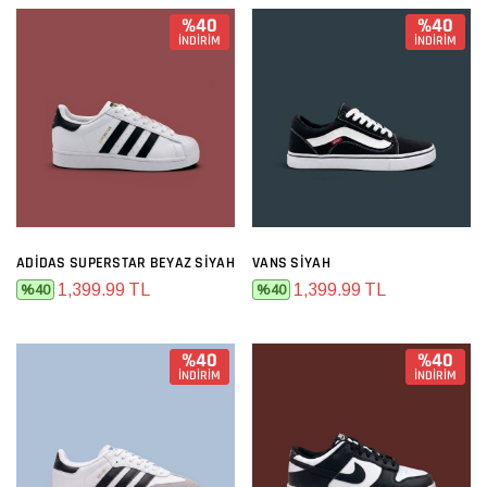
%40
%40
İNDİRİM
İNDİRİM
ADIDAS SUPERSTAR BEYAZ SIYAH
VANS SIYAH
1,399.99 TL
1,399.99 TL
%40
%40
%40
%40
İNDİRİM
İNDİRİM