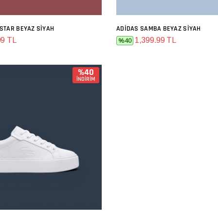
STAR BEYAZ SIYAH
ADIDAS SAMBA BEYAZ SIYAH
SEPETE EKLE
SEPETE EKLE
99 TL
1,399.99 TL
%40
%40
İNDİRİM