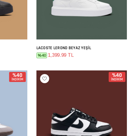
LACOSTE LEROND BEYAZ YEŞIL
SEPETE EKLE
1,399.99 TL
%40
%40
%40
İNDİRİM
İNDİRİM