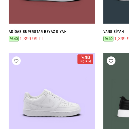
ADIDAS SUPERSTAR BEYAZ SIYAH
VANS SIYAH
SEPETE EKLE
1,399.99 TL
1,399.
%40
%40
%40
İNDİRİM