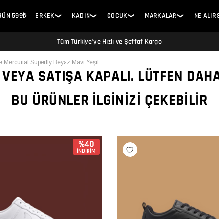
ÜRÜN 599₺
ERKEK
KADIN
ÇOCUK
MARKALAR
NE ALIR
❯
❯
❯
❯
Tüm Türkiye'ye Hızlı ve Şeffaf Kargo
e Mercurial Superfly Beyaz Mavi Yeşil
 VEYA SATIŞA KAPALI. LÜTFEN DAH
BU ÜRÜNLER İLGINIZI ÇEKEBILIR
%40
İNDİRİM