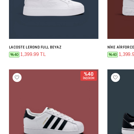
LACOSTE LEROND FULL BEYAZ
NIKE AIRFORC
SEPETE EKLE
1,399.99 TL
1,399.
%40
%40
%40
İNDİRİM