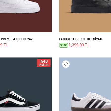
E PREMIUM FULL BEYAZ
LACOSTE LEROND FULL SIYAH
SEPETE EKLE
SEPETE EKLE
99 TL
1,399.99 TL
%40
%40
İNDİRİM