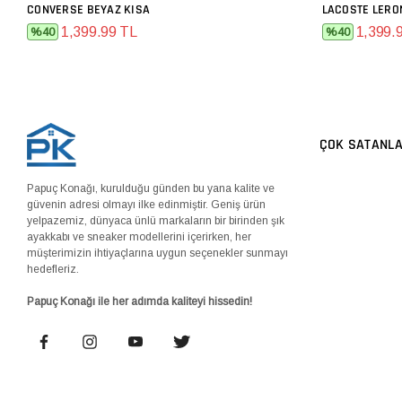
CONVERSE BEYAZ KISA
LACOSTE LERO
SEPETE EKLE
1,399.99 TL
1,399.
%40
%40
ÇOK SATANL
Papuç Konağı, kurulduğu günden bu yana kalite ve
güvenin adresi olmayı ilke edinmiştir. Geniş ürün
yelpazemiz, dünyaca ünlü markaların bir birinden şık
ayakkabı ve sneaker modellerini içerirken, her
müşterimizin ihtiyaçlarına uygun seçenekler sunmayı
hedefleriz.
Papuç Konağı ile her adımda kaliteyi hissedin!