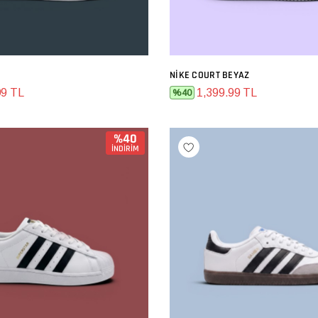
NIKE COURT BEYAZ
SEPETE EKLE
SEPETE EKLE
99 TL
1,399.99 TL
%40
%40
İNDİRİM