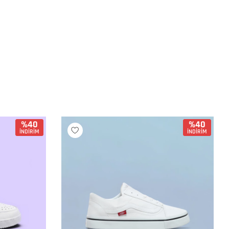
%40
%40
İNDİRİM
İNDİRİM