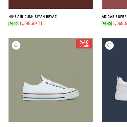
NIKE AIR DUNK SIYAH BEYAZ
ADIDAS SUPER
SEPETE EKLE
1,399.99 TL
1,399.
%40
%40
%40
İNDİRİM