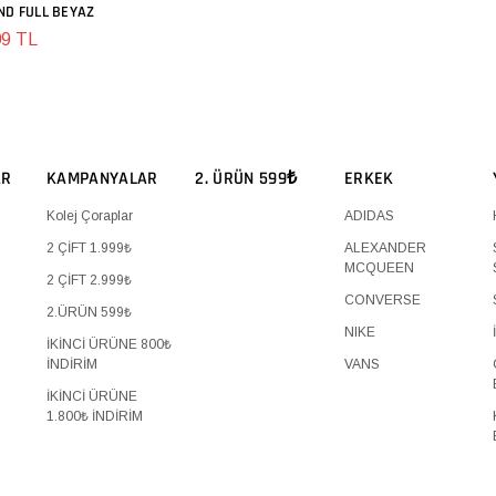
ND FULL BEYAZ
SEPETE EKLE
99 TL
AR
KAMPANYALAR
2. ÜRÜN 599₺
ERKEK
Kolej Çoraplar
ADIDAS
2 ÇİFT 1.999₺
ALEXANDER
MCQUEEN
2 ÇİFT 2.999₺
CONVERSE
2.ÜRÜN 599₺
NIKE
İKİNCİ ÜRÜNE 800₺
İNDİRİM
VANS
İKİNCİ ÜRÜNE
1.800₺ İNDİRİM