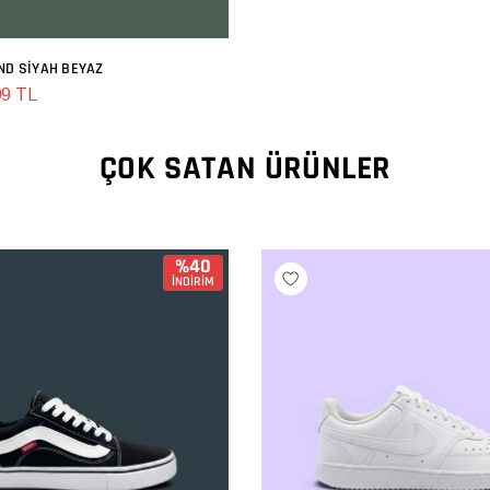
ND SIYAH BEYAZ
SEPETE EKLE
99 TL
ÇOK SATAN ÜRÜNLER
%40
İNDİRİM