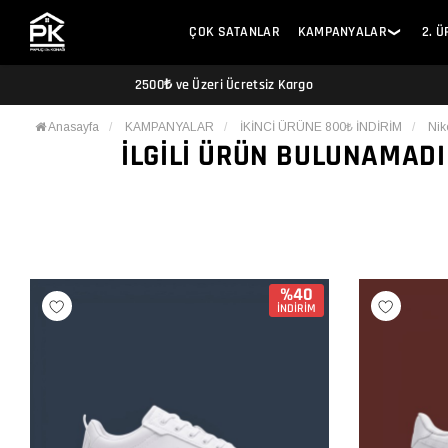
ÇOK SATANLAR
KAMPANYALAR
2. 
❯
2500₺ ve Üzeri Ücretsiz Kargo
Anasayfa
KAMPANYALAR
İKİNCİ ÜRÜNE 800₺ İNDİRİM
Nik
İLGILI ÜRÜN BULUNAMADI
%40
İNDİRİM