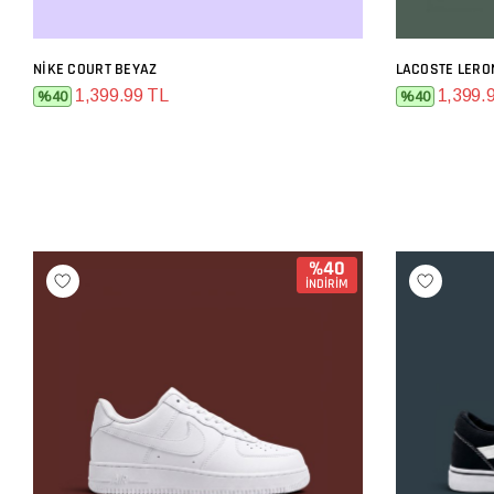
NIKE COURT BEYAZ
LACOSTE LERO
SEPETE EKLE
1,399.99 TL
1,399.
%40
%40
%40
İNDİRİM