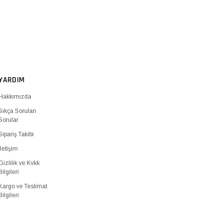
YARDIM
Hakkımızda
Sıkça Sorulan
Sorular
Sipariş Takibi
İletişim
Gizlilik ve Kvkk
Bilgileri
Kargo ve Teslimat
Bilgileri