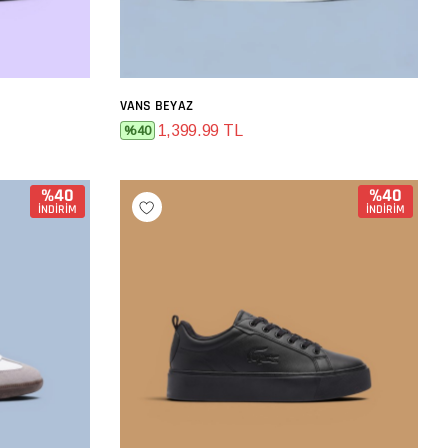
VANS BEYAZ
SEPETE EKLE
1,399.99 TL
%40
%40
%40
İNDİRİM
İNDİRİM