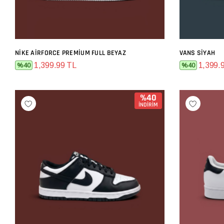
NIKE AIRFORCE PREMIUM FULL BEYAZ
VANS SIYAH
SEPETE EKLE
1,399.99 TL
1,399.
%40
%40
%40
İNDİRİM