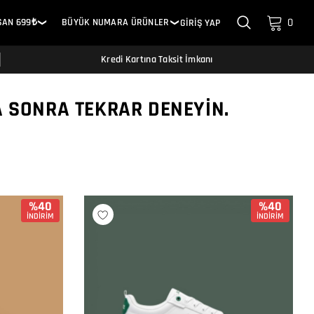
0
SAN 699₺
BÜYÜK NUMARA ÜRÜNLER
GİRİŞ YAP
❯
❯
Kredi Kartına Taksit İmkanı
A SONRA TEKRAR DENEYIN.
%40
%40
İNDİRİM
İNDİRİM