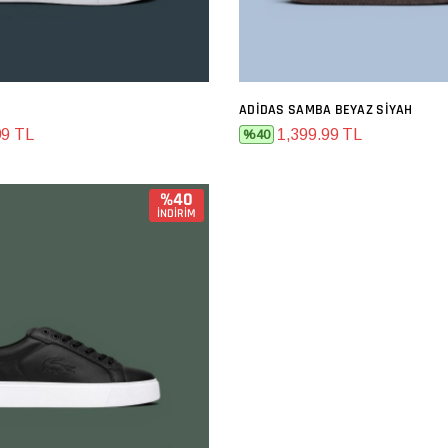
ADIDAS SAMBA BEYAZ SIYAH
SEPETE EKLE
SEPETE EKLE
99 TL
1,399.99 TL
%40
%40
İNDİRİM