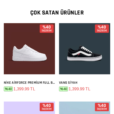
ÇOK SATAN ÜRÜNLER
%40
%40
İNDİRİM
İNDİRİM
NIKE AIRFORCE PREMIUM FULL BEYAZ
VANS SIYAH
1,399.99 TL
1,399.99 TL
%40
%40
%40
%40
İNDİRİM
İNDİRİM