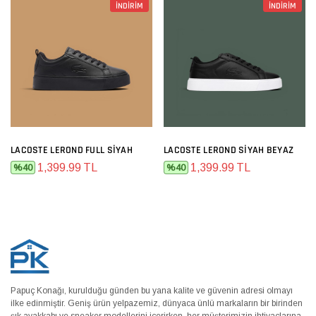
İNDİRİM
İNDİRİM
LACOSTE LEROND FULL SIYAH
LACOSTE LEROND SIYAH BEYAZ
1,399.99 TL
1,399.99 TL
%40
%40
Papuç Konağı, kurulduğu günden bu yana kalite ve güvenin adresi olmayı
ilke edinmiştir. Geniş ürün yelpazemiz, dünyaca ünlü markaların bir birinden
şık ayakkabı ve sneaker modellerini içerirken, her müşterimizin ihtiyaçlarına