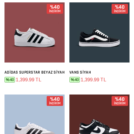
%40
%40
İNDİRİM
İNDİRİM
ADIDAS SUPERSTAR BEYAZ SIYAH
VANS SIYAH
1,399.99 TL
1,399.99 TL
%40
%40
%40
%40
İNDİRİM
İNDİRİM