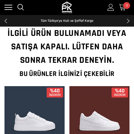
0
Kredi Kartına Taksit İmkanı
2500₺ ve Üzeri Ücretsiz Kargo
Tüm Türkiye'ye Hızlı ve Şeffaf Kargo
Kredi Kartına Taksit İmkanı
İLGILI ÜRÜN BULUNAMADI VEYA
2500₺ ve Üzeri Ücretsiz Kargo
Tüm Türkiye'ye Hızlı ve Şeffaf Kargo
SATIŞA KAPALI. LÜTFEN DAHA
Kredi Kartına Taksit İmkanı
SONRA TEKRAR DENEYIN.
BU ÜRÜNLER İLGINIZI ÇEKEBILIR
%40
%40
İNDİRİM
İNDİRİM