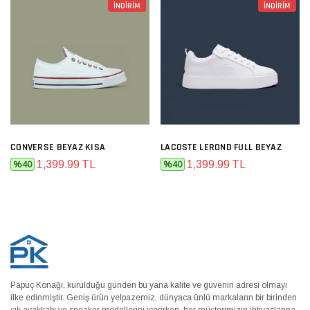
İNDİRİM
İNDİRİM
CONVERSE BEYAZ KISA
LACOSTE LEROND FULL BEYAZ
1,399.99 TL
1,399.99 TL
%40
%40
Papuç Konağı, kurulduğu günden bu yana kalite ve güvenin adresi olmayı
ilke edinmiştir. Geniş ürün yelpazemiz, dünyaca ünlü markaların bir birinden
şık ayakkabı ve sneaker modellerini içerirken, her müşterimizin ihtiyaçlarına