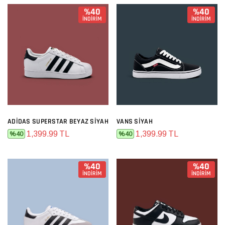
%40
%40
İNDİRİM
İNDİRİM
ADIDAS SUPERSTAR BEYAZ SIYAH
VANS SIYAH
1,399.99 TL
1,399.99 TL
%40
%40
%40
%40
İNDİRİM
İNDİRİM