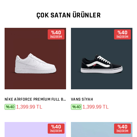
ÇOK SATAN ÜRÜNLER
%40
%40
İNDİRİM
İNDİRİM
NIKE AIRFORCE PREMIUM FULL BEYAZ
VANS SIYAH
1,399.99 TL
1,399.99 TL
%40
%40
%40
%40
İNDİRİM
İNDİRİM