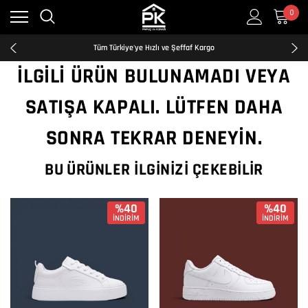
0
Kredi Kartına Taksit İmkanı
2500₺ ve Üzeri Ücretsiz Kargo
Tüm Türkiye'ye Hızlı ve Şeffaf Kargo
Kredi Kartına Taksit İmkanı
İLGILI ÜRÜN BULUNAMADI VEYA
2500₺ ve Üzeri Ücretsiz Kargo
Tüm Türkiye'ye Hızlı ve Şeffaf Kargo
SATIŞA KAPALI. LÜTFEN DAHA
Kredi Kartına Taksit İmkanı
SONRA TEKRAR DENEYIN.
BU ÜRÜNLER İLGINIZI ÇEKEBILIR
%40
%40
İNDİRİM
İNDİRİM