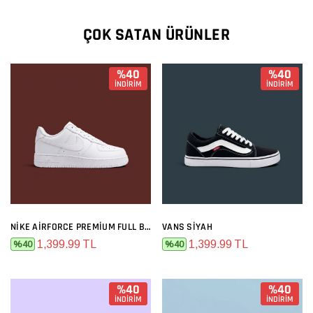
ÇOK SATAN ÜRÜNLER
%40
%40
İNDİRİM
İNDİRİM
NIKE AIRFORCE PREMIUM FULL BEYAZ
VANS SIYAH
1,399.99 TL
1,399.99 TL
%40
%40
%40
%40
İNDİRİM
İNDİRİM