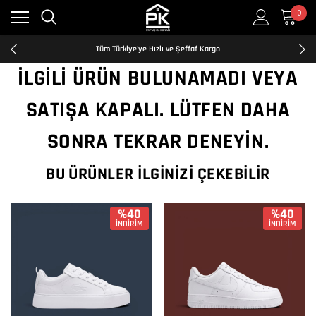
0
Kredi Kartına Taksit İmkanı
2500₺ ve Üzeri Ücretsiz Kargo
Tüm Türkiye'ye Hızlı ve Şeffaf Kargo
Kredi Kartına Taksit İmkanı
İLGILI ÜRÜN BULUNAMADI VEYA
2500₺ ve Üzeri Ücretsiz Kargo
Tüm Türkiye'ye Hızlı ve Şeffaf Kargo
SATIŞA KAPALI. LÜTFEN DAHA
Kredi Kartına Taksit İmkanı
SONRA TEKRAR DENEYIN.
BU ÜRÜNLER İLGINIZI ÇEKEBILIR
%40
%40
İNDİRİM
İNDİRİM