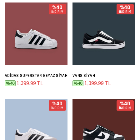
%40
%40
İNDİRİM
İNDİRİM
ADIDAS SUPERSTAR BEYAZ SIYAH
VANS SIYAH
1,399.99 TL
1,399.99 TL
%40
%40
%40
%40
İNDİRİM
İNDİRİM