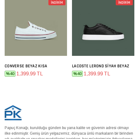
İNDİRİM
İNDİRİM
CONVERSE BEYAZ KISA
LACOSTE LEROND SIYAH BEYAZ
1,399.99 TL
1,399.99 TL
%40
%40
Papuç Konağı, kurulduğu günden bu yana kalite ve güvenin adresi olmayı
ilke edinmiştir. Geniş ürün yelpazemiz, dünyaca ünlü markaların bir birinden
şık ayakkabı ve sneaker modellerini içerirken, her müşterimizin ihtiyaçlarına