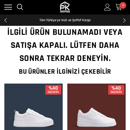
0
Kredi Kartına Taksit İmkanı
2500₺ ve Üzeri Ücretsiz Kargo
Tüm Türkiye'ye Hızlı ve Şeffaf Kargo
Kredi Kartına Taksit İmkanı
İLGILI ÜRÜN BULUNAMADI VEYA
2500₺ ve Üzeri Ücretsiz Kargo
Tüm Türkiye'ye Hızlı ve Şeffaf Kargo
SATIŞA KAPALI. LÜTFEN DAHA
Kredi Kartına Taksit İmkanı
SONRA TEKRAR DENEYIN.
BU ÜRÜNLER İLGINIZI ÇEKEBILIR
%40
%40
İNDİRİM
İNDİRİM