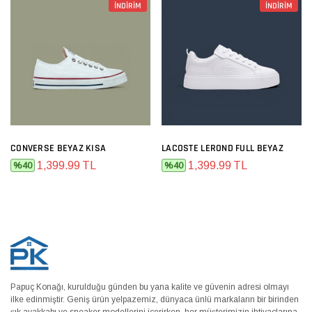
İNDİRİM
İNDİRİM
CONVERSE BEYAZ KISA
LACOSTE LEROND FULL BEYAZ
1,399.99 TL
1,399.99 TL
%40
%40
Papuç Konağı, kurulduğu günden bu yana kalite ve güvenin adresi olmayı
ilke edinmiştir. Geniş ürün yelpazemiz, dünyaca ünlü markaların bir birinden
şık ayakkabı ve sneaker modellerini içerirken, her müşterimizin ihtiyaçlarına