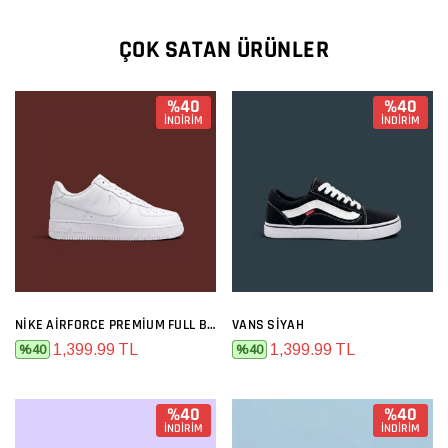
ÇOK SATAN ÜRÜNLER
%40
%40
İNDİRİM
İNDİRİM
NIKE AIRFORCE PREMIUM FULL BEYAZ
VANS SIYAH
1,399.99 TL
1,399.99 TL
%40
%40
%40
%40
İNDİRİM
İNDİRİM