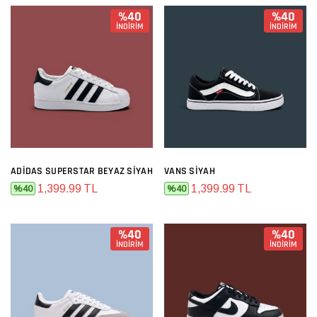
%40
%40
İNDİRİM
İNDİRİM
ADIDAS SUPERSTAR BEYAZ SIYAH
VANS SIYAH
1,399.99 TL
1,399.99 TL
%40
%40
%40
%40
İNDİRİM
İNDİRİM