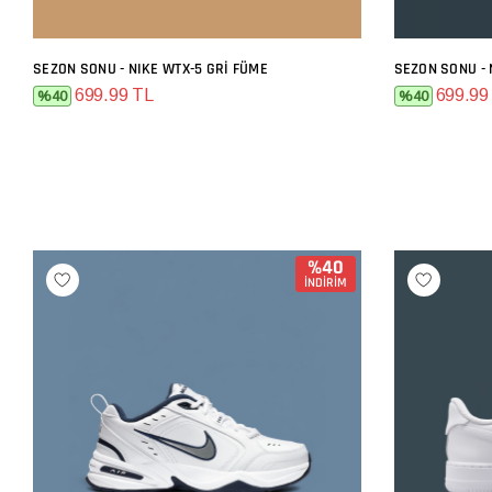
SEZON SONU - NIKE WTX-5 GRI FÜME
SEZON SONU - 
SEPETE EKLE
699.99 TL
699.99
%40
%40
%40
İNDİRİM