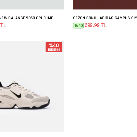
 NEW BALANCE 9060 GRI FÜME
SEZON SONU - ADIDAS CAMPUS SI
SEPETE EKLE
SEPETE EKLE
 TL
699.99 TL
%40
%40
İNDİRİM