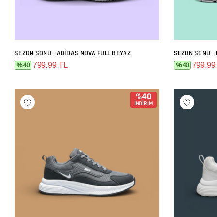
SEZON SONU - ADIDAS NOVA FULL BEYAZ
SEZON SONU - 
SEPETE EKLE
799.99 TL
799.99
%40
%40
%40
İNDİRİM