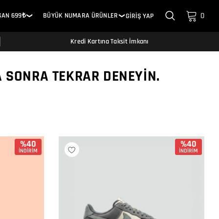
0
SAN 699₺
BÜYÜK NUMARA ÜRÜNLER
GİRİŞ YAP
❯
❯
Kredi Kartına Taksit İmkanı
A SONRA TEKRAR DENEYIN.
%40
%40
İNDİRİM
İNDİRİM