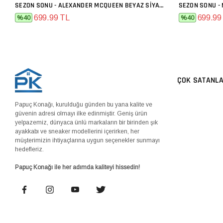
SEZON SONU - ALEXANDER MCQUEEN BEYAZ SIYAH
SEZON SONU - 
SEPETE EKLE
699.99 TL
699.99
%40
%40
ÇOK SATANL
Papuç Konağı, kurulduğu günden bu yana kalite ve
güvenin adresi olmayı ilke edinmiştir. Geniş ürün
yelpazemiz, dünyaca ünlü markaların bir birinden şık
ayakkabı ve sneaker modellerini içerirken, her
müşterimizin ihtiyaçlarına uygun seçenekler sunmayı
hedefleriz.
Papuç Konağı ile her adımda kaliteyi hissedin!