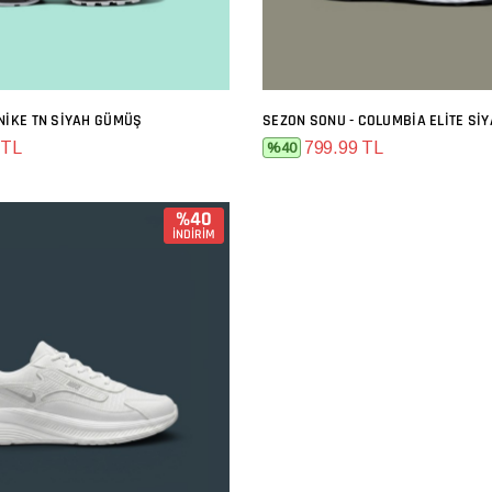
NIKE TN SIYAH GÜMÜŞ
SEZON SONU - COLUMBIA ELITE SI
SEPETE EKLE
SEPETE EKLE
 TL
799.99 TL
%40
%40
İNDİRİM