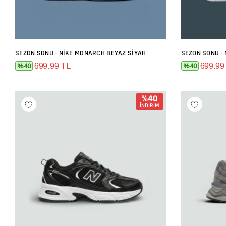
SEZON SONU - NIKE MONARCH BEYAZ SIYAH
SEPETE EKLE
699.99 TL
699.99
%40
%40
%40
İNDİRİM