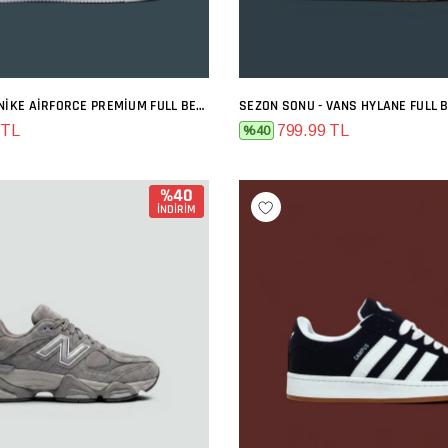
SEZON SONU - NIKE AIRFORCE PREMIUM FULL BEYAZ
SEZON SONU - VANS HYLANE FULL 
SEPETE EKLE
SEPETE EKLE
 TL
799.99 TL
%40
%40
İNDİRİM