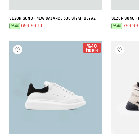
SEZON SONU - NEW BALANCE 530 SIYAH BEYAZ
SEZON SONU -
SEPETE EKLE
699.99 TL
799.99
%40
%40
%40
İNDİRİM