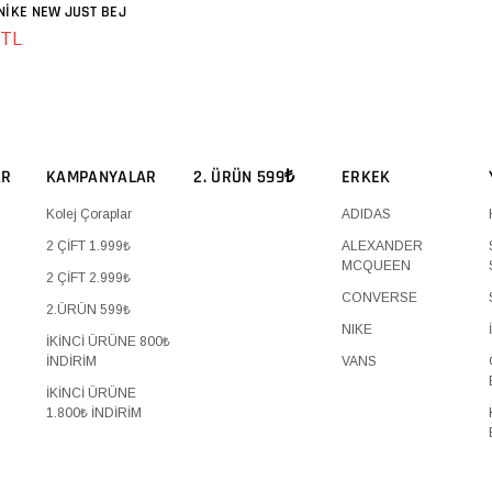
NIKE NEW JUST BEJ
SEPETE EKLE
 TL
AR
KAMPANYALAR
2. ÜRÜN 599₺
ERKEK
Kolej Çoraplar
ADIDAS
2 ÇİFT 1.999₺
ALEXANDER
MCQUEEN
2 ÇİFT 2.999₺
CONVERSE
2.ÜRÜN 599₺
NIKE
İKİNCİ ÜRÜNE 800₺
İNDİRİM
VANS
İKİNCİ ÜRÜNE
1.800₺ İNDİRİM