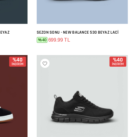
BEYAZ
SEZON SONU - NEW BALANCE 530 BEYAZ LACI
SEPETE EKLE
699.99 TL
%40
%40
%40
İNDİRİM
İNDİRİM