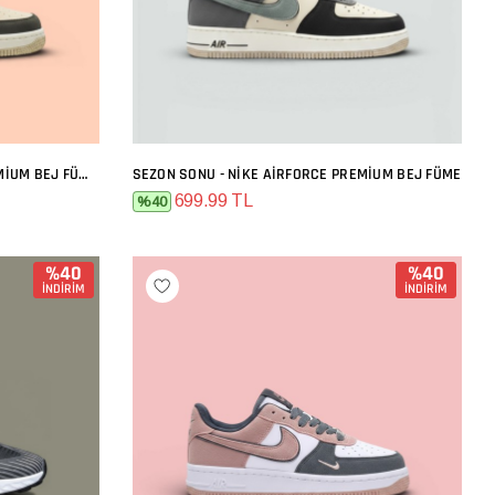
SEZON SONU - NIKE AIRFORCE PREMIUM BEJ FÜME TURUNCU
SEZON SONU - NIKE AIRFORCE PREMIUM BEJ FÜME
SEPETE EKLE
699.99 TL
%40
%40
%40
İNDİRİM
İNDİRİM