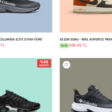
COLUMBIA ELITE SIYAH FÜME
SEPETE EKLE
SEPETE EKLE
 TL
699.99 TL
%40
%40
İNDİRİM