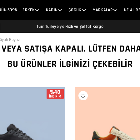
ÜRÜN 599₺
ERKEK
KADIN
ÇOCUK
MARKALAR
NE ALIR
❯
❯
❯
❯
Tüm Türkiye'ye Hızlı ve Şeffaf Kargo
Siyah Beyaz
 VEYA SATIŞA KAPALI. LÜTFEN DAH
BU ÜRÜNLER İLGINIZI ÇEKEBILIR
%40
İNDİRİM