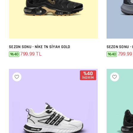
SEZON SONU - NIKE TN SIYAH GOLD
SEZON SONU - 
SEPETE EKLE
799.99 TL
799.99
%40
%40
%40
İNDİRİM