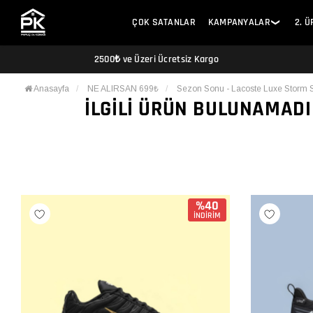
ÇOK SATANLAR
KAMPANYALAR
2. 
❯
2500₺ ve Üzeri Ücretsiz Kargo
Anasayfa
NE ALIRSAN 699₺
Sezon Sonu - Lacoste Luxe Storm 
İLGILI ÜRÜN BULUNAMADI
%40
İNDİRİM