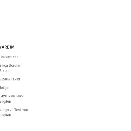
YARDIM
Hakkımızda
Sıkça Sorulan
Sorular
Sipariş Takibi
İletişim
Gizlilik ve Kvkk
Bilgileri
Kargo ve Teslimat
Bilgileri