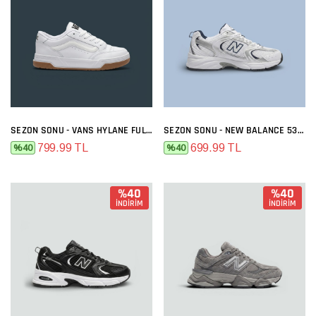
SEZON SONU - VANS HYLANE FULL BEYAZ
SEZON SONU - NEW BALANCE 530 BEYAZ LACI
799.99 TL
699.99 TL
%40
%40
%40
%40
İNDİRİM
İNDİRİM