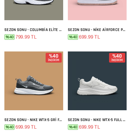
SEZON SONU - COLUMBIA ELITE SIYAH BEYAZ
SEZON SONU - NIKE AIRFORCE PREMIUM GRI MELO
799.99 TL
699.99 TL
%40
%40
%40
%40
İNDİRİM
İNDİRİM
SEZON SONU - NIKE WTX-5 GRI FÜME
SEZON SONU - NIKE WTX-5 FULL BEYAZ
699.99 TL
699.99 TL
%40
%40