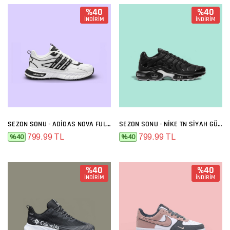
%40
%40
İNDİRİM
İNDİRİM
SEZON SONU - ADIDAS NOVA FULL BEYAZ
SEZON SONU - NIKE TN SIYAH GÜMÜŞ
799.99 TL
799.99 TL
%40
%40
%40
%40
İNDİRİM
İNDİRİM