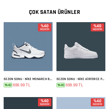
ÇOK SATAN ÜRÜNLER
%40
%40
İNDİRİM
İNDİRİM
SEZON SONU - NIKE MONARCH BEYAZ SIYAH
SEZON SONU - NIKE AIRFORCE PREMIUM FULL BEYAZ
699.99 TL
699.99 TL
%40
%40
%40
%40
İNDİRİM
İNDİRİM