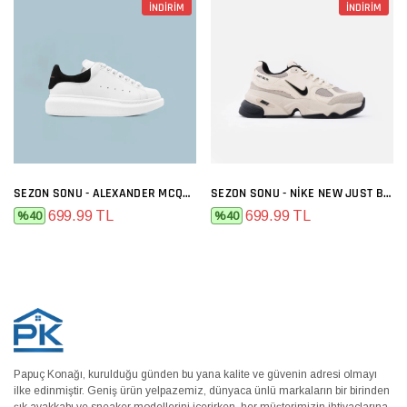
İNDİRİM
İNDİRİM
SEZON SONU - ALEXANDER MCQUEEN BEYAZ SIYAH
SEZON SONU - NIKE NEW JUST BEJ
699.99 TL
699.99 TL
%40
%40
Papuç Konağı, kurulduğu günden bu yana kalite ve güvenin adresi olmayı
ilke edinmiştir. Geniş ürün yelpazemiz, dünyaca ünlü markaların bir birinden
şık ayakkabı ve sneaker modellerini içerirken, her müşterimizin ihtiyaçlarına