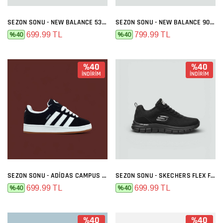
SEZON SONU - NEW BALANCE 530 SIYAH BEYAZ
SEZON SONU - NEW BALANCE 9060 GRI FÜME
699.99 TL
799.99 TL
%40
%40
%40
%40
İNDİRİM
İNDİRİM
SEZON SONU - ADIDAS CAMPUS SIYAH BEYAZ
SEZON SONU - SKECHERS FLEX FULL SIYAH
699.99 TL
699.99 TL
%40
%40
%40
%40