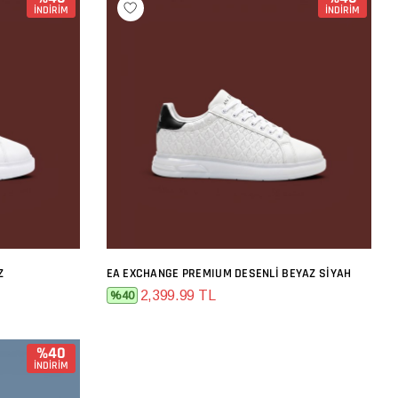
İNDİRİM
İNDİRİM
Z
EA EXCHANGE PREMIUM DESENLI BEYAZ SIYAH
SEPETE EKLE
2,399.99 TL
%40
%40
İNDİRİM