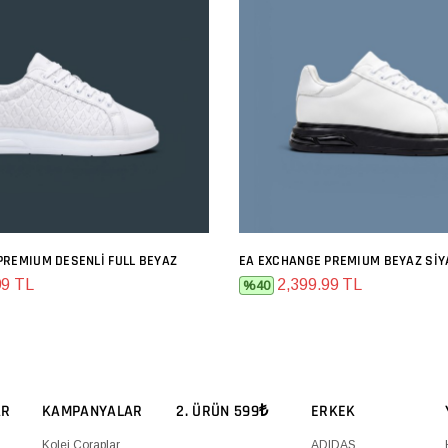
PREMIUM DESENLI FULL BEYAZ
EA EXCHANGE PREMIUM BEYAZ SIY
SEPETE EKLE
SEPETE EKLE
99 TL
2,399.99 TL
%40
AR
KAMPANYALAR
2. ÜRÜN 599₺
ERKEK
Kolej Çoraplar
ADIDAS