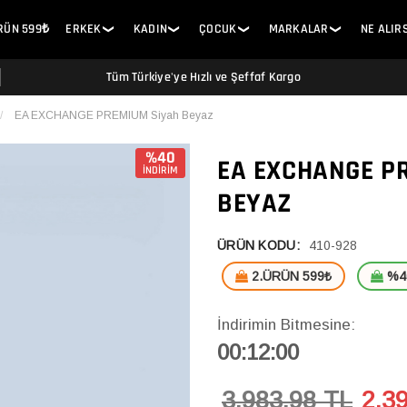
ÜRÜN 599₺
ERKEK
KADIN
ÇOCUK
MARKALAR
NE ALIR
❯
❯
❯
❯
Tüm Türkiye'ye Hızlı ve Şeffaf Kargo
EA EXCHANGE PREMIUM Siyah Beyaz
%40
EA EXCHANGE P
İNDİRİM
BEYAZ
ÜRÜN KODU:
410-928
2.ÜRÜN 599₺
%40
İndirimin Bitmesine:
00:11:59
3,983.98 TL
2,3