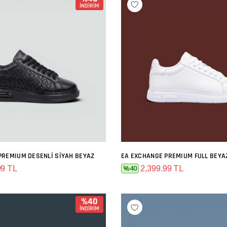
İNDİRİM
PREMIUM DESENLI SIYAH BEYAZ
EA EXCHANGE PREMIUM FULL BEYA
SEPETE EKLE
SEPETE EKLE
99 TL
2,399.99 TL
%40
%40
İNDİRİM