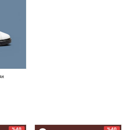
AH
%40
%40