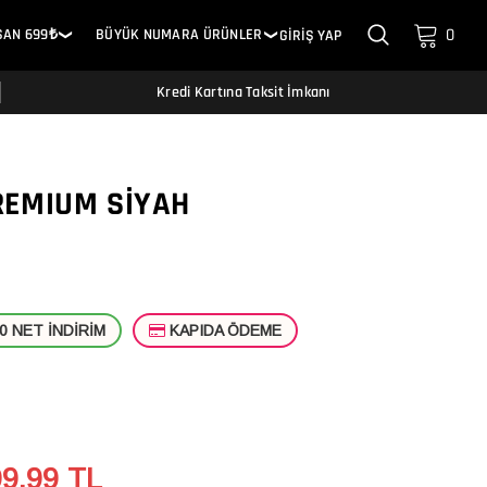
0
SAN 699₺
BÜYÜK NUMARA ÜRÜNLER
GİRİŞ YAP
❯
❯
Kredi Kartına Taksit İmkanı
REMIUM SIYAH
 NET İNDİRİM
KAPIDA ÖDEME
99.99
TL