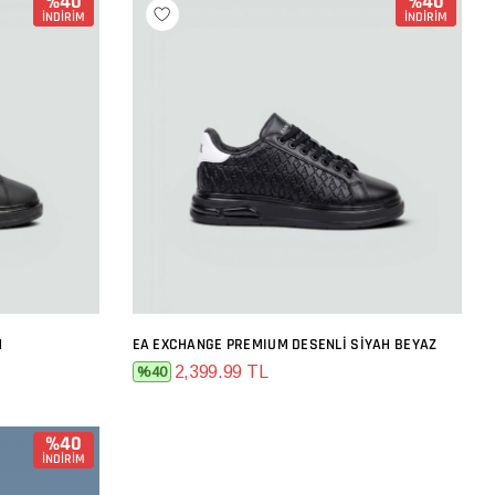
%40
%40
İNDİRİM
İNDİRİM
H
EA EXCHANGE PREMIUM DESENLI SIYAH BEYAZ
SEPETE EKLE
2,399.99 TL
%40
%40
İNDİRİM