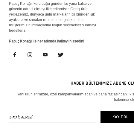
Papuç Konağı, kurulduğu günden bu yana kalite ve
güvenin adresi olmayı ilke edinmiştir. Geniş ürün
yelpazemiz, dünyaca ünlü markaların bir birinden şık
ayakkabı ve sneaker modellerini içerirken, her
müşterimizin ihtiyaçlarına uygun seçenekler sunmayı
hedefleriz.
Papuç Konağı ile her adımda kaliteyi hissedin!
HABER BÜLTENİMİZE ABONE OL
Yeni ürünlerimizde, özel kampanyalarımızdan ve daha fazlasından ilk s
haberiniz ol
E-
KAYIT OL
MAİL
ADRESİ