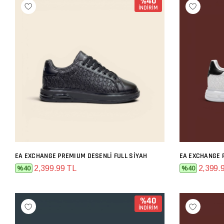
%40
İNDİRİM
EA EXCHANGE PREMIUM DESENLI FULL SIYAH
EA EXCHANGE 
SEPETE EKLE
2,399.99 TL
2,399.
%40
%40
%40
İNDİRİM