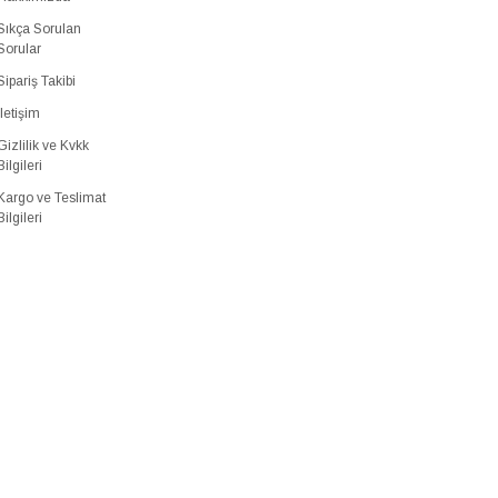
Sıkça Sorulan
Sorular
Sipariş Takibi
İletişim
Gizlilik ve Kvkk
Bilgileri
Kargo ve Teslimat
Bilgileri