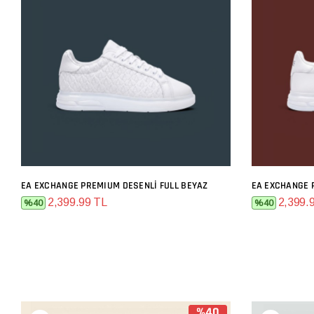
EA EXCHANGE PREMIUM DESENLI FULL BEYAZ
EA EXCHANGE 
SEPETE EKLE
2,399.99 TL
2,399.
%40
%40
%40