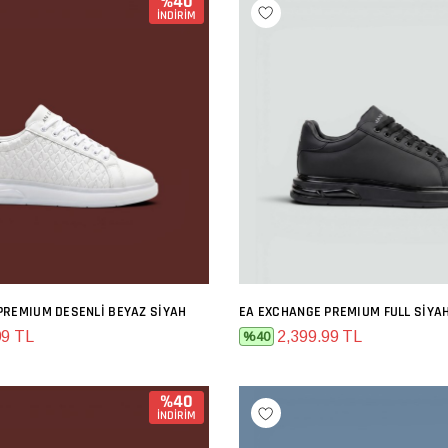
%40
İNDİRİM
PREMIUM DESENLI BEYAZ SIYAH
EA EXCHANGE PREMIUM FULL SIYA
SEPETE EKLE
SEPETE EKLE
99 TL
2,399.99 TL
%40
%40
İNDİRİM