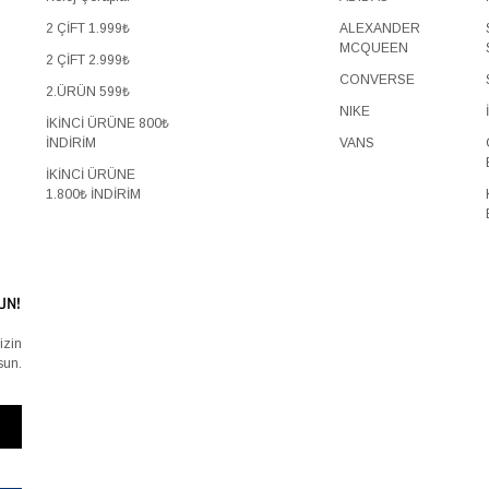
2 ÇİFT 1.999₺
ALEXANDER
MCQUEEN
2 ÇİFT 2.999₺
CONVERSE
2.ÜRÜN 599₺
NIKE
İKİNCİ ÜRÜNE 800₺
İNDİRİM
VANS
İKİNCİ ÜRÜNE
1.800₺ İNDİRİM
UN!
izin
sun.