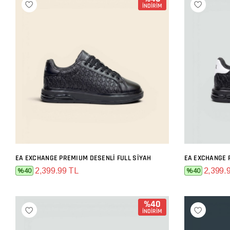
İNDİRİM
EA EXCHANGE PREMIUM DESENLI FULL SIYAH
EA EXCHANGE 
SEPETE EKLE
2,399.99 TL
2,399.
%40
%40
%40
İNDİRİM