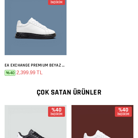
İNDİRİM
EA EXCHANGE PREMIUM BEYAZ SIYAH
2,399.99 TL
%40
ÇOK SATAN ÜRÜNLER
%40
%40
İNDİRİM
İNDİRİM