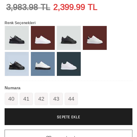
3,983.98 TL
2,399.99
TL
Renk Seçenekleri
Numara
40
41
42
43
44
SEPETE EKLE