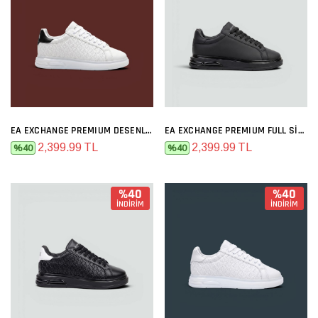
EA EXCHANGE PREMIUM DESENLI BEYAZ SIYAH
EA EXCHANGE PREMIUM FULL SIYAH
2,399.99 TL
2,399.99 TL
%40
%40
%40
%40
İNDİRİM
İNDİRİM