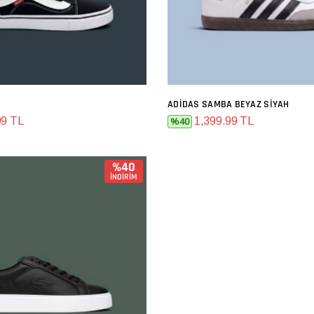
ADIDAS SAMBA BEYAZ SIYAH
SEPETE EKLE
SEPETE EKLE
99 TL
1,399.99 TL
%40
%40
İNDİRİM