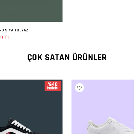
ND SIYAH BEYAZ
SEPETE EKLE
99 TL
ÇOK SATAN ÜRÜNLER
%40
İNDİRİM