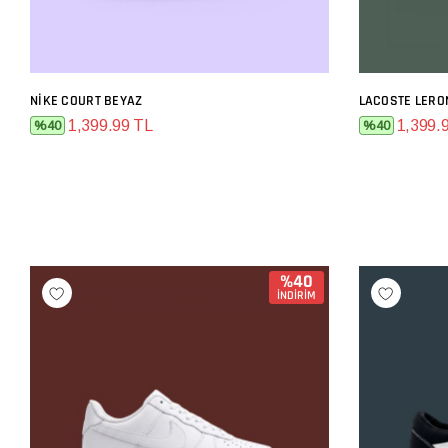
NIKE COURT BEYAZ
LACOSTE LERO
SEPETE EKLE
1,399.99 TL
1,399.
%40
%40
%40
İNDİRİM