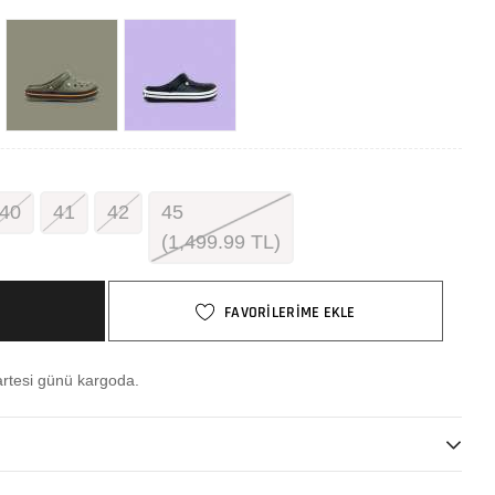
40
41
42
45
(
1,499.99
TL)
FAVORİLERİME EKLE
rtesi günü kargoda.