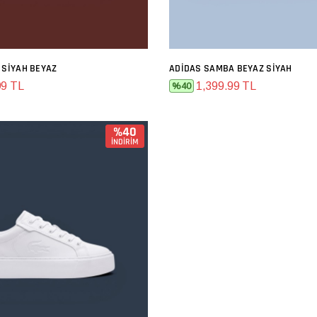
 SIYAH BEYAZ
ADIDAS SAMBA BEYAZ SIYAH
SEPETE EKLE
SEPETE EKLE
99 TL
1,399.99 TL
%40
%40
İNDİRİM