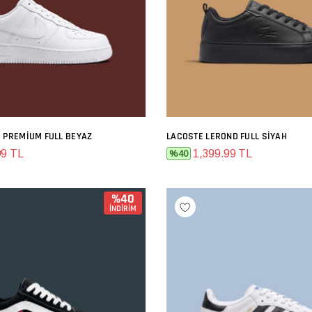
E PREMIUM FULL BEYAZ
LACOSTE LEROND FULL SIYAH
SEPETE EKLE
SEPETE EKLE
99 TL
1,399.99 TL
%40
%40
İNDİRİM