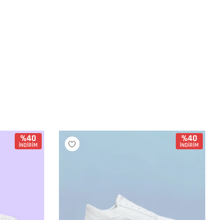
%40
%40
İNDİRİM
İNDİRİM