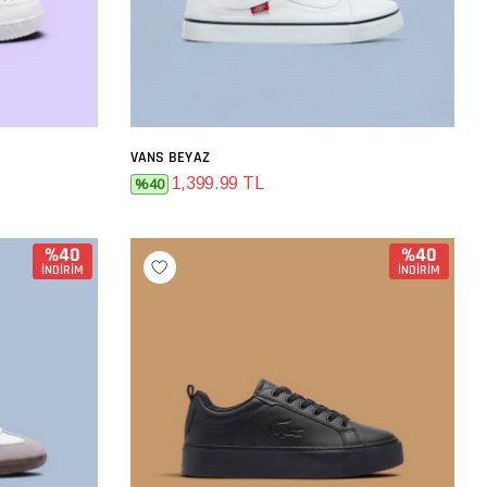
VANS BEYAZ
SEPETE EKLE
1,399.99 TL
%40
%40
%40
İNDİRİM
İNDİRİM