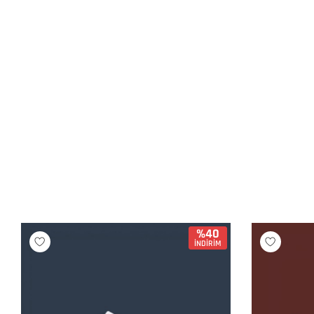
%40
İNDİRİM