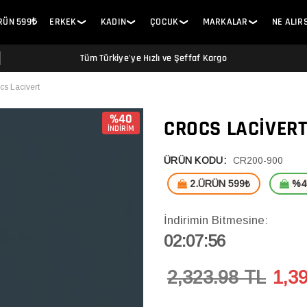
ÜRÜN 599₺
ERKEK
KADIN
ÇOCUK
MARKALAR
NE ALIR
❯
❯
❯
❯
Tüm Türkiye'ye Hızlı ve Şeffaf Kargo
cs Lacivert
%40
CROCS LACIVER
İNDİRİM
ÜRÜN KODU:
CR200-900
2.ÜRÜN 599₺
%40
İndirimin Bitmesine:
02:07:55
2,323.98 TL
1,3