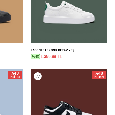
LACOSTE LEROND BEYAZ YEŞIL
SEPETE EKLE
1,399.99 TL
%40
%40
%40
İNDİRİM
İNDİRİM