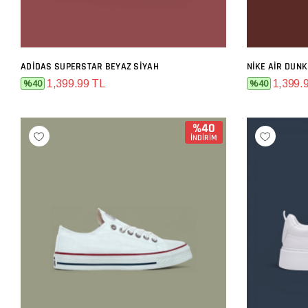
ADIDAS SUPERSTAR BEYAZ SIYAH
NIKE AIR DUNK
SEPETE EKLE
1,399.99 TL
1,399.
%40
%40
%40
İNDİRİM