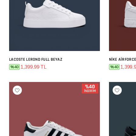
LACOSTE LEROND FULL BEYAZ
NIKE AIRFORC
SEPETE EKLE
1,399.99 TL
1,399.
%40
%40
%40
İNDİRİM