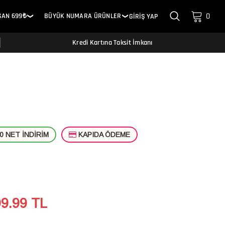
0
SAN 699₺
BÜYÜK NUMARA ÜRÜNLER
GİRİŞ YAP
❯
❯
Kredi Kartına Taksit İmkanı
T
 NET İNDİRİM
KAPIDA ÖDEME
99.99
TL