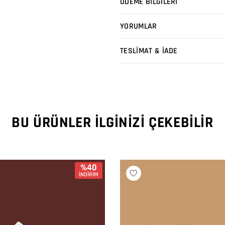
ÖDEME BİLGİLERİ
YORUMLAR
TESLİMAT & İADE
BU ÜRÜNLER İLGINIZI ÇEKEBILIR
%40
İNDİRİM