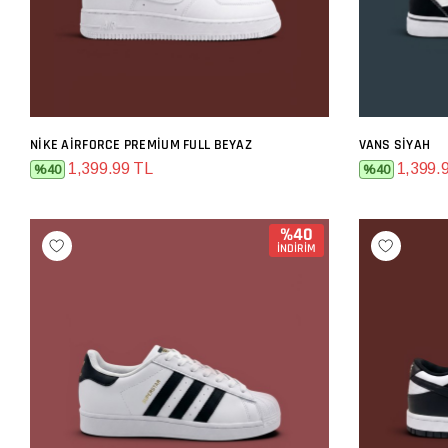
NIKE AIRFORCE PREMIUM FULL BEYAZ
VANS SIYAH
SEPETE EKLE
1,399.99 TL
1,399.
%40
%40
%40
İNDİRİM