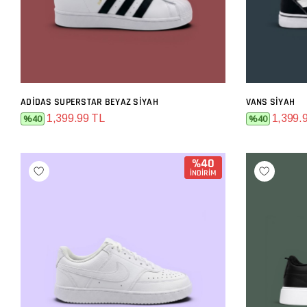
ADIDAS SUPERSTAR BEYAZ SIYAH
VANS SIYAH
SEPETE EKLE
1,399.99 TL
1,399.
%40
%40
%40
İNDİRİM