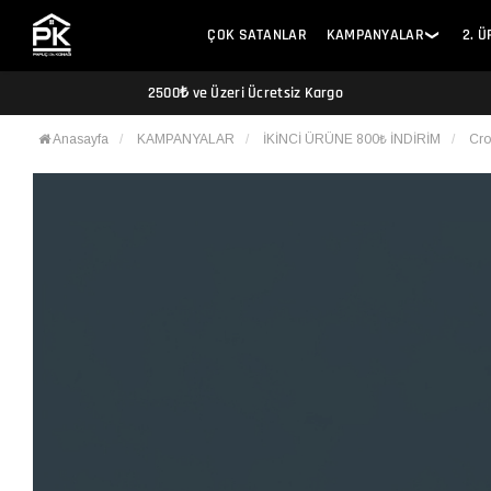
ÇOK SATANLAR
KAMPANYALAR
2. 
❯
2500₺ ve Üzeri Ücretsiz Kargo
Anasayfa
KAMPANYALAR
İKİNCİ ÜRÜNE 800₺ İNDİRİM
Cro