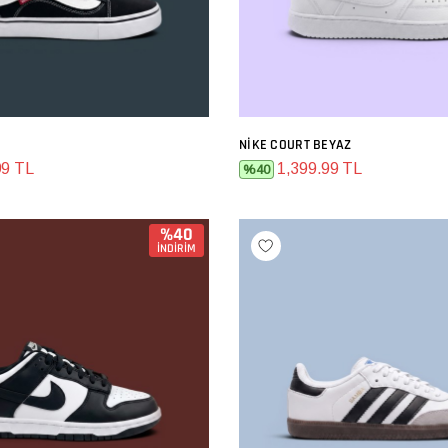
NIKE COURT BEYAZ
SEPETE EKLE
SEPETE EKLE
99 TL
1,399.99 TL
%40
%40
İNDİRİM