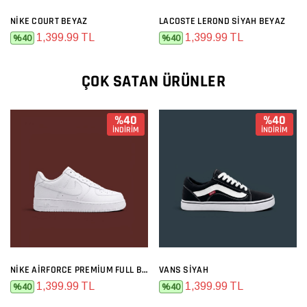
NIKE COURT BEYAZ
LACOSTE LEROND SIYAH BEYAZ
1,399.99 TL
1,399.99 TL
%40
%40
ÇOK SATAN ÜRÜNLER
%40
%40
İNDİRİM
İNDİRİM
NIKE AIRFORCE PREMIUM FULL BEYAZ
VANS SIYAH
1,399.99 TL
1,399.99 TL
%40
%40