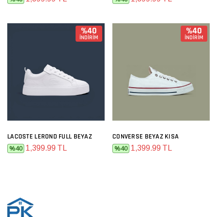
%40
%40
İNDİRİM
İNDİRİM
LACOSTE LEROND FULL BEYAZ
CONVERSE BEYAZ KISA
1,399.99 TL
1,399.99 TL
%40
%40