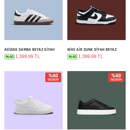
ADIDAS SAMBA BEYAZ SIYAH
NIKE AIR DUNK SIYAH BEYAZ
1,399.99 TL
1,399.99 TL
%40
%40
%40
%40
İNDİRİM
İNDİRİM