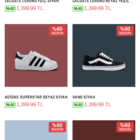
LACOSTE LEROND FULL SIYAH
LACOSTE LEROND BEYAZ YEŞIL
1,399.99 TL
1,399.99 TL
%40
%40
%40
%40
İNDİRİM
İNDİRİM
ADIDAS SUPERSTAR BEYAZ SIYAH
VANS SIYAH
1,399.99 TL
1,399.99 TL
%40
%40
%40
%40
İNDİRİM
İNDİRİM