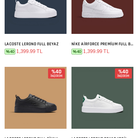
LACOSTE LEROND FULL BEYAZ
NIKE AIRFORCE PREMIUM FULL BEYAZ
1,399.99 TL
1,399.99 TL
%40
%40
%40
%40
İNDİRİM
İNDİRİM