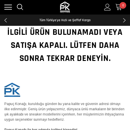
0
Kredi Kartına Taksit İmkanı
2500₺ ve Üzeri Ücretsiz Kargo
Tüm Türkiye'ye Hızlı ve Şeffaf Kargo
Kredi Kartına Taksit İmkanı
İLGILI ÜRÜN BULUNAMADI VEYA
2500₺ ve Üzeri Ücretsiz Kargo
Tüm Türkiye'ye Hızlı ve Şeffaf Kargo
SATIŞA KAPALI. LÜTFEN DAHA
Kredi Kartına Taksit İmkanı
SONRA TEKRAR DENEYIN.
Papuç Konağı, kurulduğu günden bu yana kalite ve güvenin adresi olmayı
ilke edinmiştir. Geniş ürün yelpazemiz, dünyaca ünlü markaların bir birinden
şık ayakkabı ve sneaker modellerini içerirken, her müşterimizin ihtiyaçlarına
uygun seçenekler sunmayı hedefleriz.
Papuç Konağı ile her adımda kaliteyi hissedin!