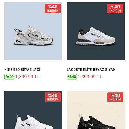
%40
%40
İNDİRİM
İNDİRİM
NIKE 530 BEYAZ LACI
LACOSTE ELITE BEYAZ SIYAH
1,399.99 TL
1,399.99 TL
%40
%40
%40
%40
İNDİRİM
İNDİRİM