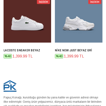
İNDİRİM
İNDİRİM
LACOSTE SNEAKER BEYAZ
NIKE NEW JUST BEYAZ GRI
1,399.99 TL
1,399.99 TL
%40
%40
Papuç Konağı, kurulduğu günden bu yana kalite ve güvenin adresi olmayı
ilke edinmiştir. Geniş ürün yelpazemiz, dünyaca ünlü markaların bir birinden
şık ayakkabı ve sneaker modellerini içerirken, her müşterimizin ihtiyaçlarına