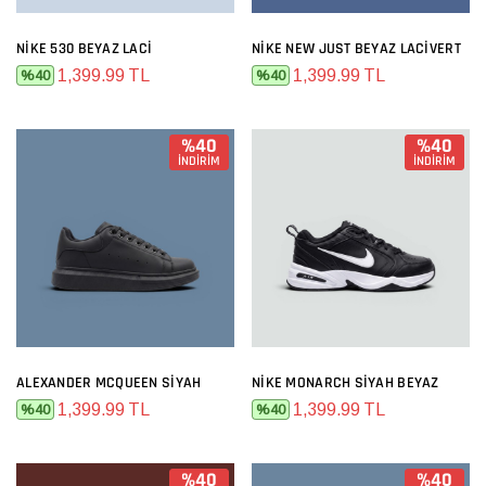
NIKE 530 BEYAZ LACI
NIKE NEW JUST BEYAZ LACIVERT
1,399.99 TL
1,399.99 TL
%40
%40
%40
%40
İNDİRİM
İNDİRİM
ALEXANDER MCQUEEN SIYAH
NIKE MONARCH SIYAH BEYAZ
1,399.99 TL
1,399.99 TL
%40
%40
%40
%40