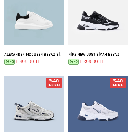
ALEXANDER MCQUEEN BEYAZ SIYAH
NIKE NEW JUST SIYAH BEYAZ
1,399.99 TL
1,399.99 TL
%40
%40
%40
%40
İNDİRİM
İNDİRİM