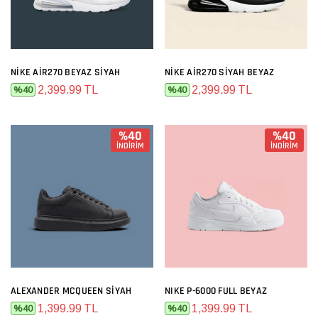
NIKE AIR270 BEYAZ SIYAH
NIKE AIR270 SIYAH BEYAZ
2,399.99 TL
2,399.99 TL
%40
%40
%40
%40
İNDİRİM
İNDİRİM
ALEXANDER MCQUEEN SIYAH
NIKE P-6000 FULL BEYAZ
1,399.99 TL
1,399.99 TL
%40
%40