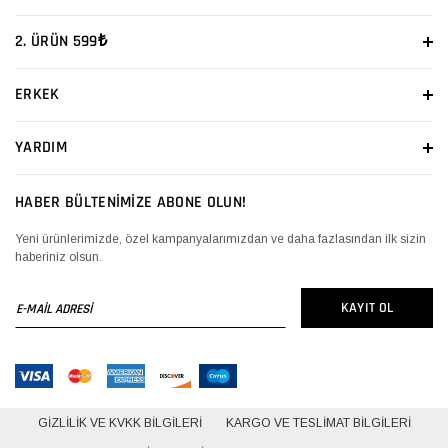
2. ÜRÜN 599₺
ERKEK
YARDIM
HABER BÜLTENİMİZE ABONE OLUN!
Yeni ürünlerimizde, özel kampanyalarımızdan ve daha fazlasından ilk sizin
haberiniz olsun.
E-
KAYIT OL
MAİL
ADRESİ
GIZLILIK VE KVKK BILGILERI
KARGO VE TESLIMAT BILGILERI