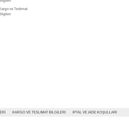
Bilgileri
Kargo ve Teslimat
Bilgileri
LERI
KARGO VE TESLIMAT BILGILERI
İPTAL VE İADE KOŞULLARI