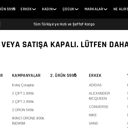
ÜRÜN 599₺
ERKEK
KADIN
ÇOCUK
MARKALAR
NE ALIR
❯
❯
❯
❯
Tüm Türkiye'ye Hızlı ve Şeffaf Kargo
 VEYA SATIŞA KAPALI. LÜTFEN DAH
AR
KAMPANYALAR
2. ÜRÜN 599₺
ERKEK
Kolej Çoraplar
ADIDAS
2 ÇİFT 1.999₺
ALEXANDER
MCQUEEN
2 ÇİFT 2.999₺
CONVERSE
2.ÜRÜN 599₺
NIKE
İKİNCİ ÜRÜNE 800₺
İNDİRİM
VANS