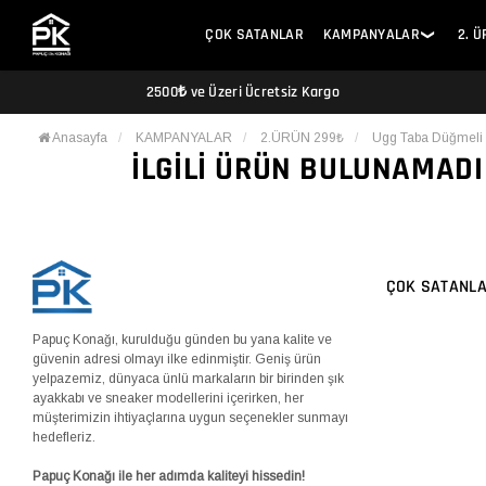
ÇOK SATANLAR
KAMPANYALAR
2. 
❯
2500₺ ve Üzeri Ücretsiz Kargo
Anasayfa
KAMPANYALAR
2.ÜRÜN 299₺
Ugg Taba Düğmeli
İLGILI ÜRÜN BULUNAMADI
ÇOK SATANL
Papuç Konağı, kurulduğu günden bu yana kalite ve
güvenin adresi olmayı ilke edinmiştir. Geniş ürün
yelpazemiz, dünyaca ünlü markaların bir birinden şık
ayakkabı ve sneaker modellerini içerirken, her
müşterimizin ihtiyaçlarına uygun seçenekler sunmayı
hedefleriz.
Papuç Konağı ile her adımda kaliteyi hissedin!