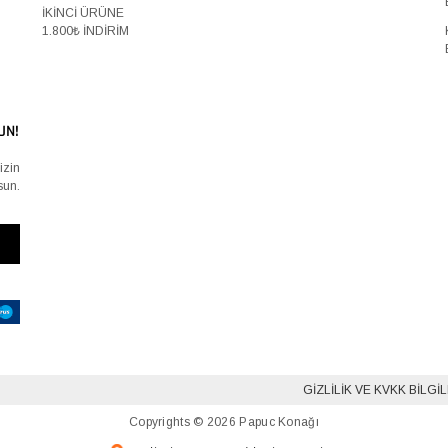
İKİNCİ ÜRÜNE
1.800₺ İNDİRİM
UN!
izin
sun.
GIZLILIK VE KVKK BILGI
Copyrights © 2026 Papuc Konağı