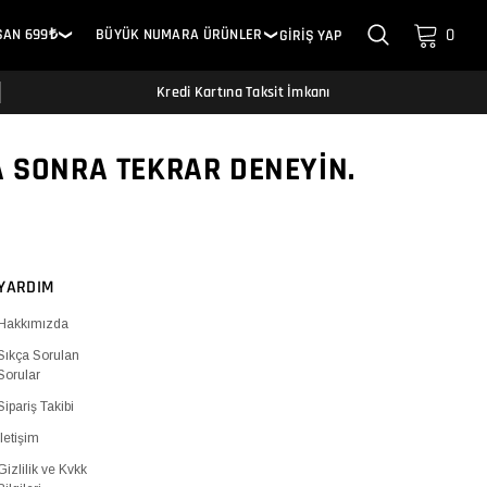
0
SAN 699₺
BÜYÜK NUMARA ÜRÜNLER
GİRİŞ YAP
❯
❯
Kredi Kartına Taksit İmkanı
A SONRA TEKRAR DENEYIN.
YARDIM
Hakkımızda
Sıkça Sorulan
Sorular
Sipariş Takibi
İletişim
Gizlilik ve Kvkk