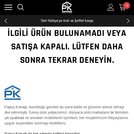
0
Kredi Kartına Taksit İmkanı
2500₺ ve Üzeri Ücretsiz Kargo
Tüm Türkiye'ye Hızlı ve Şeffaf Kargo
Kredi Kartına Taksit İmkanı
İLGILI ÜRÜN BULUNAMADI VEYA
2500₺ ve Üzeri Ücretsiz Kargo
Tüm Türkiye'ye Hızlı ve Şeffaf Kargo
SATIŞA KAPALI. LÜTFEN DAHA
Kredi Kartına Taksit İmkanı
SONRA TEKRAR DENEYIN.
Papuç Konağı, kurulduğu günden bu yana kalite ve güvenin adresi olmayı
ilke edinmiştir. Geniş ürün yelpazemiz, dünyaca ünlü markaların bir birinden
şık ayakkabı ve sneaker modellerini içerirken, her müşterimizin ihtiyaçlarına
uygun seçenekler sunmayı hedefleriz.
Papuç Konağı ile her adımda kaliteyi hissedin!