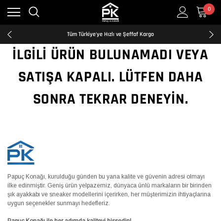
0
Kredi Kartına Taksit İmkanı
2500₺ ve Üzeri Ücretsiz Kargo
Tüm Türkiye'ye Hızlı ve Şeffaf Kargo
Kredi Kartına Taksit İmkanı
İLGILI ÜRÜN BULUNAMADI VEYA
2500₺ ve Üzeri Ücretsiz Kargo
Tüm Türkiye'ye Hızlı ve Şeffaf Kargo
SATIŞA KAPALI. LÜTFEN DAHA
Kredi Kartına Taksit İmkanı
SONRA TEKRAR DENEYIN.
Papuç Konağı, kurulduğu günden bu yana kalite ve güvenin adresi olmayı
ilke edinmiştir. Geniş ürün yelpazemiz, dünyaca ünlü markaların bir birinden
şık ayakkabı ve sneaker modellerini içerirken, her müşterimizin ihtiyaçlarına
uygun seçenekler sunmayı hedefleriz.
Papuç Konağı ile her adımda kaliteyi hissedin!