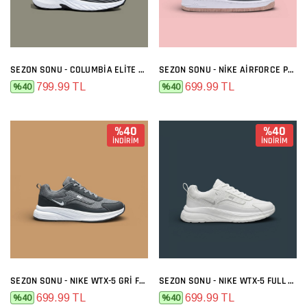
SEZON SONU - COLUMBIA ELITE SIYAH BEYAZ
SEZON SONU - NIKE AIRFORCE PREMIUM GRI MELO
799.99 TL
699.99 TL
%40
%40
%40
%40
İNDİRİM
İNDİRİM
SEZON SONU - NIKE WTX-5 GRI FÜME
SEZON SONU - NIKE WTX-5 FULL BEYAZ
699.99 TL
699.99 TL
%40
%40