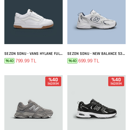
SEZON SONU - VANS HYLANE FULL BEYAZ
SEZON SONU - NEW BALANCE 530 BEYAZ LACI
799.99 TL
699.99 TL
%40
%40
%40
%40
İNDİRİM
İNDİRİM