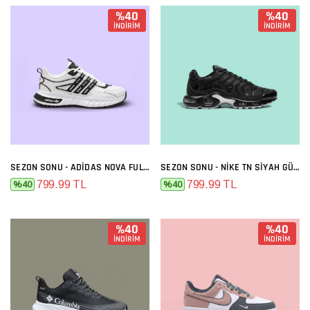
%40
%40
İNDİRİM
İNDİRİM
SEZON SONU - ADIDAS NOVA FULL BEYAZ
SEZON SONU - NIKE TN SIYAH GÜMÜŞ
799.99 TL
799.99 TL
%40
%40
%40
%40
İNDİRİM
İNDİRİM