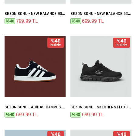
SEZON SONU - NEW BALANCE 9060 GRI FÜME
SEZON SONU - NEW BALANCE 530 SIYAH BEYAZ
799.99 TL
699.99 TL
%40
%40
%40
%40
İNDİRİM
İNDİRİM
SEZON SONU - ADIDAS CAMPUS SIYAH BEYAZ
SEZON SONU - SKECHERS FLEX FULL SIYAH
699.99 TL
699.99 TL
%40
%40
%40
%40