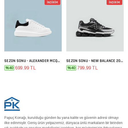
İNDİRİM
İNDİRİM
SEZON SONU - ALEXANDER MCQUEEN BEYAZ SIYAH
SEZON SONU - NEW BALANCE 2000 SIYAH BEYAZ
699.99 TL
799.99 TL
%40
%40
Papuç Konağı, kurulduğu günden bu yana kalite ve güvenin adresi olmayı
ilke edinmiştir. Geniş ürün yelpazemiz, dünyaca ünlü markaların bir birinden
şık ayakkabı ve sneaker modellerini içerirken, her müşterimizin ihtiyaçlarına