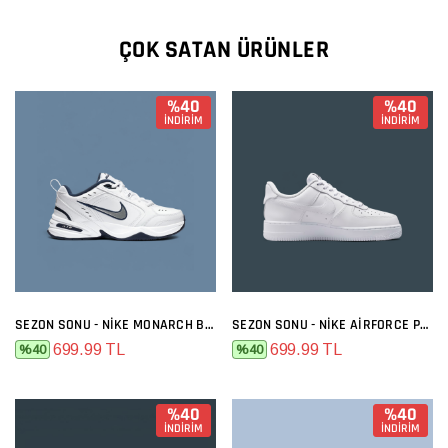
ÇOK SATAN ÜRÜNLER
%40
%40
İNDİRİM
İNDİRİM
SEZON SONU - NIKE MONARCH BEYAZ SIYAH
SEZON SONU - NIKE AIRFORCE PREMIUM FULL BEYAZ
699.99 TL
699.99 TL
%40
%40
%40
%40
İNDİRİM
İNDİRİM