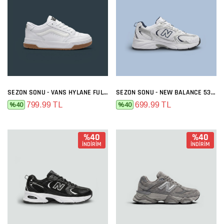
SEZON SONU - VANS HYLANE FULL BEYAZ
SEZON SONU - NEW BALANCE 530 BEYAZ LACI
799.99 TL
699.99 TL
%40
%40
%40
%40
İNDİRİM
İNDİRİM