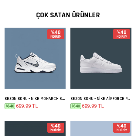
ÇOK SATAN ÜRÜNLER
%40
%40
İNDİRİM
İNDİRİM
SEZON SONU - NIKE MONARCH BEYAZ SIYAH
SEZON SONU - NIKE AIRFORCE PREMIUM FULL BEYAZ
699.99 TL
699.99 TL
%40
%40
%40
%40
İNDİRİM
İNDİRİM