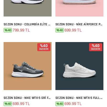
SEZON SONU - COLUMBIA ELITE SIYAH BEYAZ
SEZON SONU - NIKE AIRFORCE PREMIUM GRI MELO
799.99 TL
699.99 TL
%40
%40
%40
%40
İNDİRİM
İNDİRİM
SEZON SONU - NIKE WTX-5 GRI FÜME
SEZON SONU - NIKE WTX-5 FULL BEYAZ
699.99 TL
699.99 TL
%40
%40