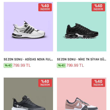
%40
%40
İNDİRİM
İNDİRİM
SEZON SONU - ADIDAS NOVA FULL BEYAZ
SEZON SONU - NIKE TN SIYAH GÜMÜŞ
799.99 TL
799.99 TL
%40
%40
%40
%40
İNDİRİM
İNDİRİM