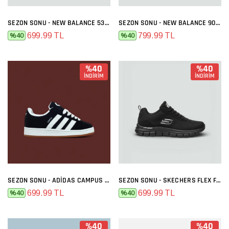
SEZON SONU - NEW BALANCE 530 SIYAH BEYAZ
SEZON SONU - NEW BALANCE 9060 GRI FÜME
699.99 TL
799.99 TL
%40
%40
%40
%40
İNDİRİM
İNDİRİM
SEZON SONU - ADIDAS CAMPUS SIYAH BEYAZ
SEZON SONU - SKECHERS FLEX FULL SIYAH
699.99 TL
699.99 TL
%40
%40
%40
%40