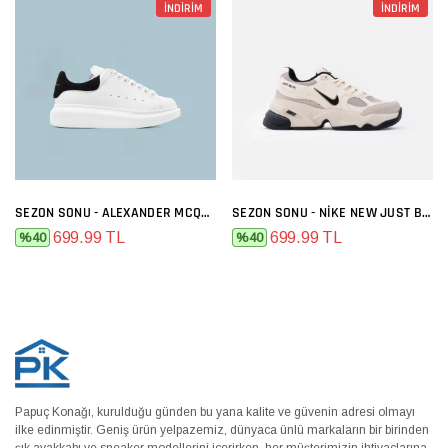
İNDİRİM
İNDİRİM
SEZON SONU - ALEXANDER MCQUEEN BEYAZ SIYAH
SEZON SONU - NIKE NEW JUST BEJ
699.99 TL
699.99 TL
%40
%40
Papuç Konağı, kurulduğu günden bu yana kalite ve güvenin adresi olmayı
ilke edinmiştir. Geniş ürün yelpazemiz, dünyaca ünlü markaların bir birinden
şık ayakkabı ve sneaker modellerini içerirken, her müşterimizin ihtiyaçlarına