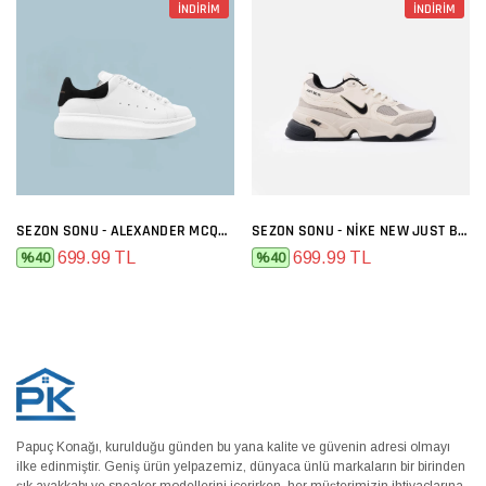
İNDİRİM
İNDİRİM
SEZON SONU - ALEXANDER MCQUEEN BEYAZ SIYAH
SEZON SONU - NIKE NEW JUST BEJ
699.99 TL
699.99 TL
%40
%40
Papuç Konağı, kurulduğu günden bu yana kalite ve güvenin adresi olmayı
ilke edinmiştir. Geniş ürün yelpazemiz, dünyaca ünlü markaların bir birinden
şık ayakkabı ve sneaker modellerini içerirken, her müşterimizin ihtiyaçlarına