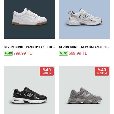
SEZON SONU - VANS HYLANE FULL BEYAZ
SEZON SONU - NEW BALANCE 530 BEYAZ LACI
799.99 TL
699.99 TL
%40
%40
%40
%40
İNDİRİM
İNDİRİM