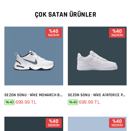
ÇOK SATAN ÜRÜNLER
%40
%40
İNDİRİM
İNDİRİM
SEZON SONU - NIKE MONARCH BEYAZ SIYAH
SEZON SONU - NIKE AIRFORCE PREMIUM FULL BEYAZ
699.99 TL
699.99 TL
%40
%40
%40
%40
İNDİRİM
İNDİRİM