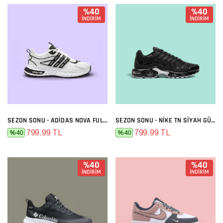
%40
%40
İNDİRİM
İNDİRİM
SEZON SONU - ADIDAS NOVA FULL BEYAZ
SEZON SONU - NIKE TN SIYAH GÜMÜŞ
799.99 TL
799.99 TL
%40
%40
%40
%40
İNDİRİM
İNDİRİM