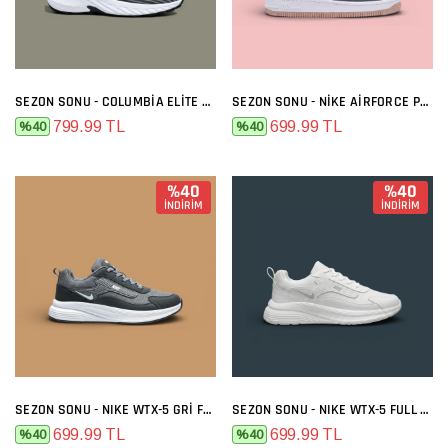
SEZON SONU - COLUMBIA ELITE SIYAH BEYAZ
SEZON SONU - NIKE AIRFORCE PREMIUM GRI MELO
799.99 TL
699.99 TL
%40
%40
%40
%40
İNDİRİM
İNDİRİM
SEZON SONU - NIKE WTX-5 GRI FÜME
SEZON SONU - NIKE WTX-5 FULL BEYAZ
699.99 TL
699.99 TL
%40
%40