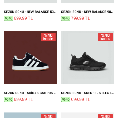
SEZON SONU - NEW BALANCE 530 SIYAH BEYAZ
SEZON SONU - NEW BALANCE 9060 GRI FÜME
699.99 TL
799.99 TL
%40
%40
%40
%40
İNDİRİM
İNDİRİM
SEZON SONU - ADIDAS CAMPUS SIYAH BEYAZ
SEZON SONU - SKECHERS FLEX FULL SIYAH
699.99 TL
699.99 TL
%40
%40
%40
%40