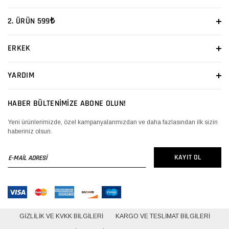
2. ÜRÜN 599₺
ERKEK
YARDIM
HABER BÜLTENİMİZE ABONE OLUN!
Yeni ürünlerimizde, özel kampanyalarımızdan ve daha fazlasından ilk sizin
haberiniz olsun.
E-
KAYIT OL
MAİL
ADRESİ
GIZLILIK VE KVKK BILGILERI
KARGO VE TESLIMAT BILGILERI