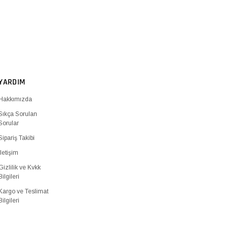
YARDIM
Hakkımızda
Sıkça Sorulan
Sorular
Sipariş Takibi
İletişim
Gizlilik ve Kvkk
Bilgileri
Kargo ve Teslimat
Bilgileri