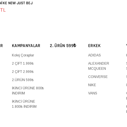
NIKE NEW JUST BEJ
SEPETE EKLE
 TL
AR
KAMPANYALAR
2. ÜRÜN 599₺
ERKEK
Kolej Çoraplar
ADIDAS
2 ÇİFT 1.999₺
ALEXANDER
MCQUEEN
2 ÇİFT 2.999₺
CONVERSE
2.ÜRÜN 599₺
NIKE
İKİNCİ ÜRÜNE 800₺
İNDİRİM
VANS
İKİNCİ ÜRÜNE
1.800₺ İNDİRİM