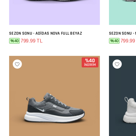
SEZON SONU - ADIDAS NOVA FULL BEYAZ
SEZON SONU - 
SEPETE EKLE
799.99 TL
799.99
%40
%40
%40
İNDİRİM