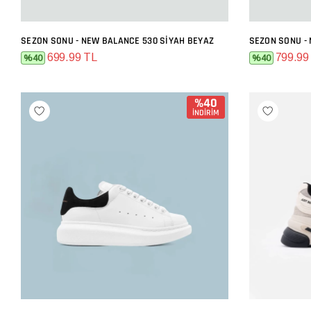
SEZON SONU - NEW BALANCE 530 SIYAH BEYAZ
SEZON SONU -
SEPETE EKLE
699.99 TL
799.99
%40
%40
%40
İNDİRİM