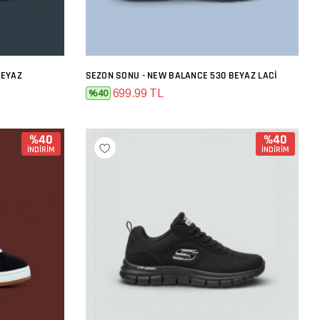
BEYAZ
SEZON SONU - NEW BALANCE 530 BEYAZ LACI
SEPETE EKLE
699.99 TL
%40
%40
%40
İNDİRİM
İNDİRİM