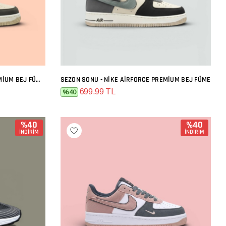
SEZON SONU - NIKE AIRFORCE PREMIUM BEJ FÜME TURUNCU
SEZON SONU - NIKE AIRFORCE PREMIUM BEJ FÜME
SEPETE EKLE
699.99 TL
%40
%40
%40
İNDİRİM
İNDİRİM