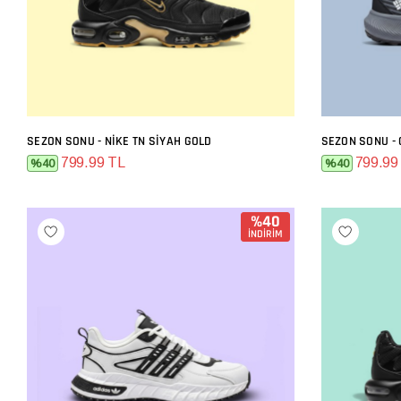
SEZON SONU - NIKE TN SIYAH GOLD
SEZON SONU - 
SEPETE EKLE
799.99 TL
799.99
%40
%40
%40
İNDİRİM