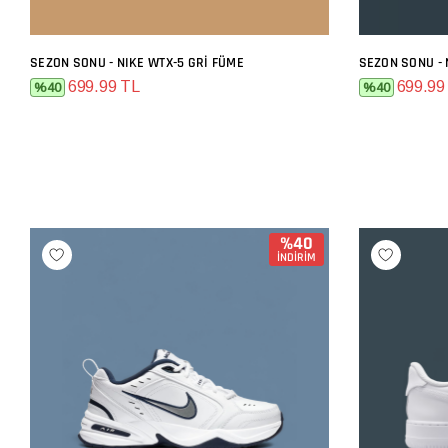
SEZON SONU - NIKE WTX-5 GRI FÜME
SEZON SONU - 
SEPETE EKLE
699.99 TL
699.99
%40
%40
%40
İNDİRİM