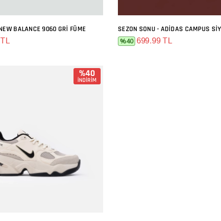
 NEW BALANCE 9060 GRI FÜME
SEZON SONU - ADIDAS CAMPUS SI
SEPETE EKLE
SEPETE EKLE
 TL
699.99 TL
%40
%40
İNDİRİM