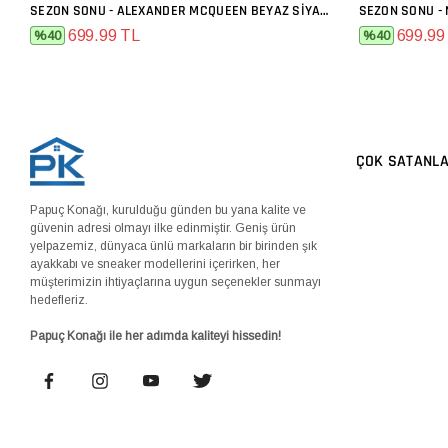
SEZON SONU - ALEXANDER MCQUEEN BEYAZ SIYAH
SEZON SONU - 
SEPETE EKLE
699.99 TL
699.99
%40
%40
ÇOK SATANL
Papuç Konağı, kurulduğu günden bu yana kalite ve
güvenin adresi olmayı ilke edinmiştir. Geniş ürün
yelpazemiz, dünyaca ünlü markaların bir birinden şık
ayakkabı ve sneaker modellerini içerirken, her
müşterimizin ihtiyaçlarına uygun seçenekler sunmayı
hedefleriz.
Papuç Konağı ile her adımda kaliteyi hissedin!