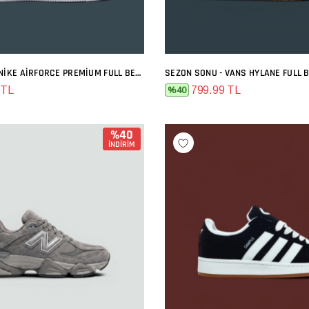
SEZON SONU - NIKE AIRFORCE PREMIUM FULL BEYAZ
SEZON SONU - VANS HYLANE FULL 
SEPETE EKLE
SEPETE EKLE
 TL
799.99 TL
%40
%40
İNDİRİM