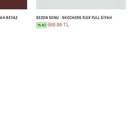
YAH BEYAZ
SEZON SONU - SKECHERS FLEX FULL SIYAH
SEPETE EKLE
699.99 TL
%40