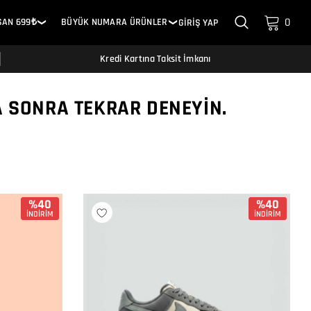
0
SAN 699₺
BÜYÜK NUMARA ÜRÜNLER
GİRİŞ YAP
❯
❯
Kredi Kartına Taksit İmkanı
A SONRA TEKRAR DENEYIN.
%40
%40
İNDİRİM
İNDİRİM