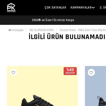
ÇOK SATANLAR
KAMPANYALAR
2. 
❯
2500₺ ve Üzeri Ücretsiz Kargo
Anasayfa
NE ALIRSAN 699₺
Sezon Sonu - Nike Deri Tozu Bej K
İLGILI ÜRÜN BULUNAMADI
%40
İNDİRİM