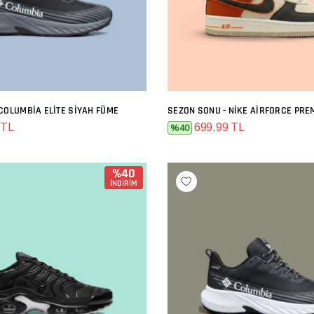
COLUMBIA ELITE SIYAH FÜME
SEPETE EKLE
SEPETE EKLE
 TL
699.99 TL
%40
%40
İNDİRİM