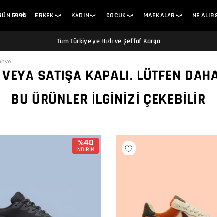
ÜRÜN 599₺
ERKEK
KADIN
ÇOCUK
MARKALAR
NE ALIR
❯
❯
❯
❯
Tüm Türkiye'ye Hızlı ve Şeffaf Kargo
ahve
 VEYA SATIŞA KAPALI. LÜTFEN DAH
BU ÜRÜNLER İLGINIZI ÇEKEBILIR
%40
İNDİRİM