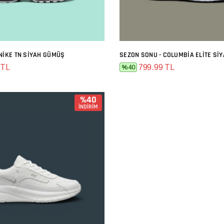
NIKE TN SIYAH GÜMÜŞ
SEZON SONU - COLUMBIA ELITE SI
SEPETE EKLE
SEPETE EKLE
 TL
799.99 TL
%40
%40
İNDİRİM