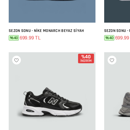
SEZON SONU - NIKE MONARCH BEYAZ SIYAH
SEPETE EKLE
699.99 TL
699.99
%40
%40
%40
İNDİRİM