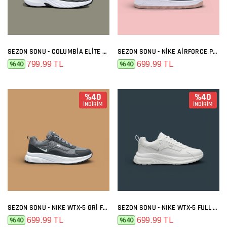
SEZON SONU - COLUMBIA ELITE SIYAH BEYAZ
SEZON SONU - NIKE AIRFORCE PREMIUM GRI MELO
799.99 TL
699.99 TL
%40
%40
%40
%40
İNDİRİM
İNDİRİM
SEZON SONU - NIKE WTX-5 GRI FÜME
SEZON SONU - NIKE WTX-5 FULL BEYAZ
699.99 TL
699.99 TL
%40
%40