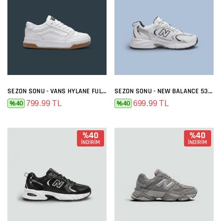
SEZON SONU - VANS HYLANE FULL BEYAZ
SEZON SONU - NEW BALANCE 530 BEYAZ LACI
799.99 TL
699.99 TL
%40
%40
%40
%40
İNDİRİM
İNDİRİM