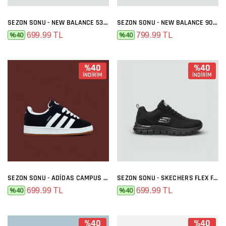
SEZON SONU - NEW BALANCE 530 SIYAH BEYAZ
SEZON SONU - NEW BALANCE 9060 GRI FÜME
699.99 TL
799.99 TL
%40
%40
%40
%40
İNDİRİM
İNDİRİM
SEZON SONU - ADIDAS CAMPUS SIYAH BEYAZ
SEZON SONU - SKECHERS FLEX FULL SIYAH
699.99 TL
699.99 TL
%40
%40
%40
%40