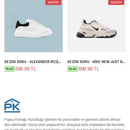
İNDİRİM
İNDİRİM
SEZON SONU - ALEXANDER MCQUEEN BEYAZ SIYAH
SEZON SONU - NIKE NEW JUST BEJ
699.99 TL
699.99 TL
%40
%40
Papuç Konağı, kurulduğu günden bu yana kalite ve güvenin adresi olmayı
ilke edinmiştir. Geniş ürün yelpazemiz, dünyaca ünlü markaların bir birinden
şık ayakkabı ve sneaker modellerini içerirken, her müşterimizin ihtiyaçlarına