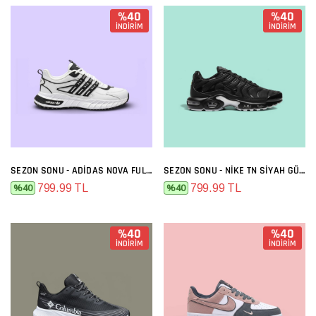
%40
%40
İNDİRİM
İNDİRİM
SEZON SONU - ADIDAS NOVA FULL BEYAZ
SEZON SONU - NIKE TN SIYAH GÜMÜŞ
799.99 TL
799.99 TL
%40
%40
%40
%40
İNDİRİM
İNDİRİM