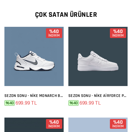
ÇOK SATAN ÜRÜNLER
%40
%40
İNDİRİM
İNDİRİM
SEZON SONU - NIKE MONARCH BEYAZ SIYAH
SEZON SONU - NIKE AIRFORCE PREMIUM FULL BEYAZ
699.99 TL
699.99 TL
%40
%40
%40
%40
İNDİRİM
İNDİRİM