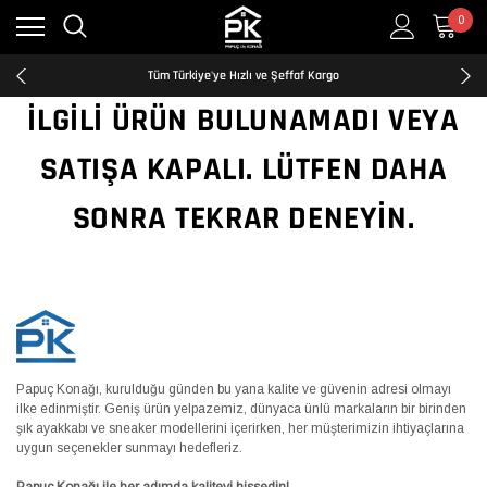
0
Kredi Kartına Taksit İmkanı
2500₺ ve Üzeri Ücretsiz Kargo
Tüm Türkiye'ye Hızlı ve Şeffaf Kargo
Kredi Kartına Taksit İmkanı
İLGILI ÜRÜN BULUNAMADI VEYA
2500₺ ve Üzeri Ücretsiz Kargo
Tüm Türkiye'ye Hızlı ve Şeffaf Kargo
SATIŞA KAPALI. LÜTFEN DAHA
Kredi Kartına Taksit İmkanı
SONRA TEKRAR DENEYIN.
Papuç Konağı, kurulduğu günden bu yana kalite ve güvenin adresi olmayı
ilke edinmiştir. Geniş ürün yelpazemiz, dünyaca ünlü markaların bir birinden
şık ayakkabı ve sneaker modellerini içerirken, her müşterimizin ihtiyaçlarına
uygun seçenekler sunmayı hedefleriz.
Papuç Konağı ile her adımda kaliteyi hissedin!