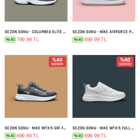
SEZON SONU - COLUMBIA ELITE SIYAH BEYAZ
SEZON SONU - NIKE AIRFORCE PREMIUM GRI MELO
799.99 TL
699.99 TL
%40
%40
%40
%40
İNDİRİM
İNDİRİM
SEZON SONU - NIKE WTX-5 GRI FÜME
SEZON SONU - NIKE WTX-5 FULL BEYAZ
699.99 TL
699.99 TL
%40
%40