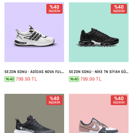
%40
%40
İNDİRİM
İNDİRİM
SEZON SONU - ADIDAS NOVA FULL BEYAZ
SEZON SONU - NIKE TN SIYAH GÜMÜŞ
799.99 TL
799.99 TL
%40
%40
%40
%40
İNDİRİM
İNDİRİM