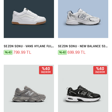
SEZON SONU - VANS HYLANE FULL BEYAZ
SEZON SONU - NEW BALANCE 530 BEYAZ LACI
799.99 TL
699.99 TL
%40
%40
%40
%40
İNDİRİM
İNDİRİM