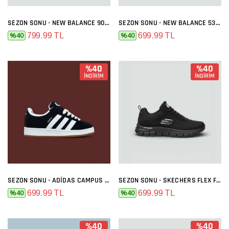
SEZON SONU - NEW BALANCE 9060 GRI FÜME
SEZON SONU - NEW BALANCE 530 SIYAH BEYAZ
799.99 TL
699.99 TL
%40
%40
%40
%40
İNDİRİM
İNDİRİM
SEZON SONU - ADIDAS CAMPUS SIYAH BEYAZ
SEZON SONU - SKECHERS FLEX FULL SIYAH
699.99 TL
699.99 TL
%40
%40
%40
%40