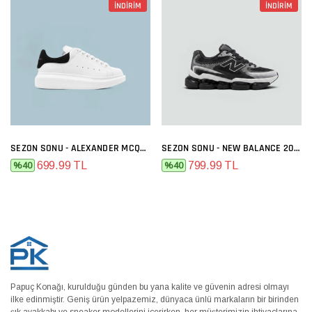
İNDİRİM
İNDİRİM
SEZON SONU - ALEXANDER MCQUEEN BEYAZ SIYAH
SEZON SONU - NEW BALANCE 2000 SIYAH BEYAZ
699.99 TL
799.99 TL
%40
%40
Papuç Konağı, kurulduğu günden bu yana kalite ve güvenin adresi olmayı
ilke edinmiştir. Geniş ürün yelpazemiz, dünyaca ünlü markaların bir birinden
şık ayakkabı ve sneaker modellerini içerirken, her müşterimizin ihtiyaçlarına