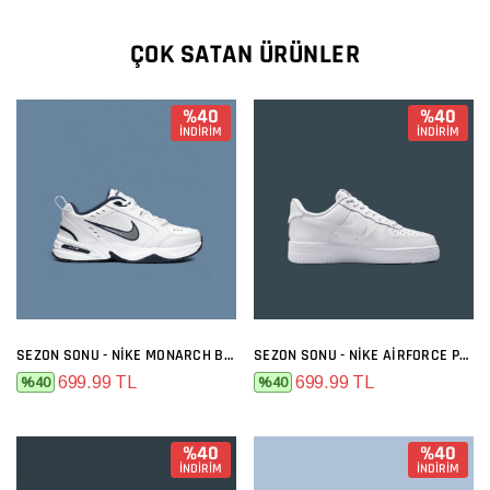
ÇOK SATAN ÜRÜNLER
%40
%40
İNDİRİM
İNDİRİM
SEZON SONU - NIKE MONARCH BEYAZ SIYAH
SEZON SONU - NIKE AIRFORCE PREMIUM FULL BEYAZ
699.99 TL
699.99 TL
%40
%40
%40
%40
İNDİRİM
İNDİRİM