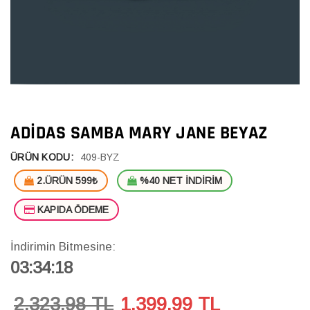
ADIDAS SAMBA MARY JANE BEYAZ
ÜRÜN KODU:
409-BYZ
2.ÜRÜN 599₺
%40 NET İNDİRİM
KAPIDA ÖDEME
İndirimin Bitmesine:
03:34:18
2,323.98 TL
1,399.99
TL