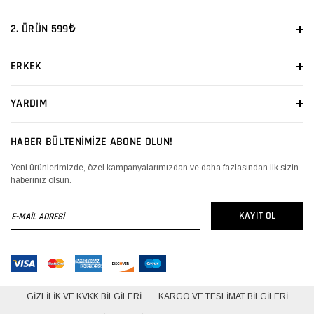
2. ÜRÜN 599₺
ERKEK
YARDIM
HABER BÜLTENİMİZE ABONE OLUN!
Yeni ürünlerimizde, özel kampanyalarımızdan ve daha fazlasından ilk sizin
haberiniz olsun.
E-
KAYIT OL
MAİL
ADRESİ
GIZLILIK VE KVKK BILGILERI
KARGO VE TESLIMAT BILGILERI