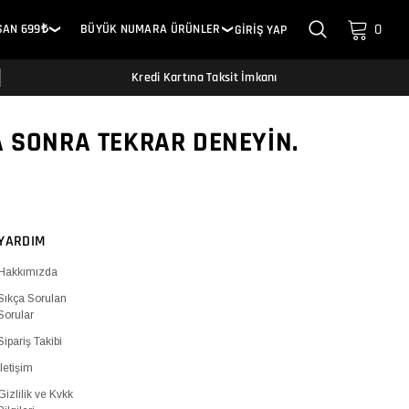
0
SAN 699₺
BÜYÜK NUMARA ÜRÜNLER
GİRİŞ YAP
❯
❯
Kredi Kartına Taksit İmkanı
A SONRA TEKRAR DENEYIN.
YARDIM
Hakkımızda
Sıkça Sorulan
Sorular
Sipariş Takibi
İletişim
Gizlilik ve Kvkk