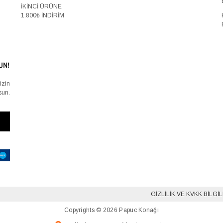
İKİNCİ ÜRÜNE
1.800₺ İNDİRİM
UN!
izin
sun.
GIZLILIK VE KVKK BILGI
Copyrights © 2026 Papuc Konağı