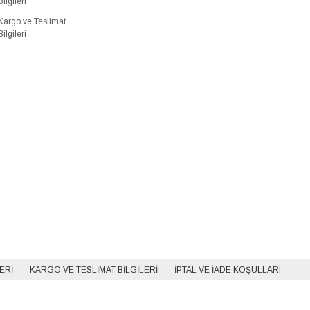
Bilgileri
Kargo ve Teslimat
Bilgileri
LERI
KARGO VE TESLIMAT BILGILERI
İPTAL VE İADE KOŞULLARI