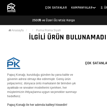
ÇOK SATANLAR
KAMPANYALAR
2. 
❯
2500₺ ve Üzeri Ücretsiz Kargo
Anasayfa
Puma Roma Siyah
İLGILI ÜRÜN BULUNAMADI
ÇOK SATANL
Papuç Konağı, kurulduğu günden bu yana kalite ve
güvenin adresi olmayı ilke edinmiştir. Geniş ürün
yelpazemiz, dünyaca ünlü markaların bir birinden şık
ayakkabı ve sneaker modellerini içerirken, her
müşterimizin ihtiyaçlarına uygun seçenekler sunmayı
hedefleriz.
Papuç Konağı ile her adımda kaliteyi hissedin!