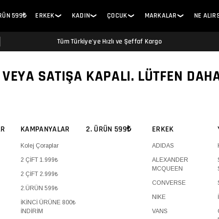
ÜRÜN 599₺
ERKEK
KADIN
ÇOCUK
MARKALAR
NE ALIR
❯
❯
❯
❯
Tüm Türkiye'ye Hızlı ve Şeffaf Kargo
 VEYA SATIŞA KAPALI. LÜTFEN DAH
AR
KAMPANYALAR
2. ÜRÜN 599₺
ERKEK
Kolej Çoraplar
ADIDAS
2 ÇİFT 1.999₺
ALEXANDER
MCQUEEN
2 ÇİFT 2.999₺
CONVERSE
2.ÜRÜN 599₺
NIKE
İKİNCİ ÜRÜNE 800₺
İNDİRİM
VANS