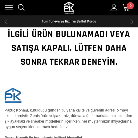
0
Kredi Kartına Taksit İmkanı
2500₺ ve Üzeri Ücretsiz Kargo
Tüm Türkiye'ye Hızlı ve Şeffaf Kargo
Kredi Kartına Taksit İmkanı
İLGILI ÜRÜN BULUNAMADI VEYA
2500₺ ve Üzeri Ücretsiz Kargo
Tüm Türkiye'ye Hızlı ve Şeffaf Kargo
SATIŞA KAPALI. LÜTFEN DAHA
Kredi Kartına Taksit İmkanı
SONRA TEKRAR DENEYIN.
Papuç Konağı, kurulduğu günden bu yana kalite ve güvenin adresi olmayı
ilke edinmiştir. Geniş ürün yelpazemiz, dünyaca ünlü markaların bir birinden
şık ayakkabı ve sneaker modellerini içerirken, her müşterimizin ihtiyaçlarına
uygun seçenekler sunmayı hedefleriz.
Papuç Konağı ile her adımda kaliteyi hissedin!