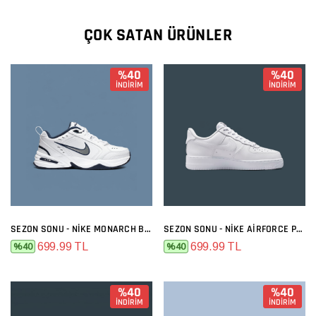
ÇOK SATAN ÜRÜNLER
%40
%40
İNDİRİM
İNDİRİM
SEZON SONU - NIKE MONARCH BEYAZ SIYAH
SEZON SONU - NIKE AIRFORCE PREMIUM FULL BEYAZ
699.99 TL
699.99 TL
%40
%40
%40
%40
İNDİRİM
İNDİRİM