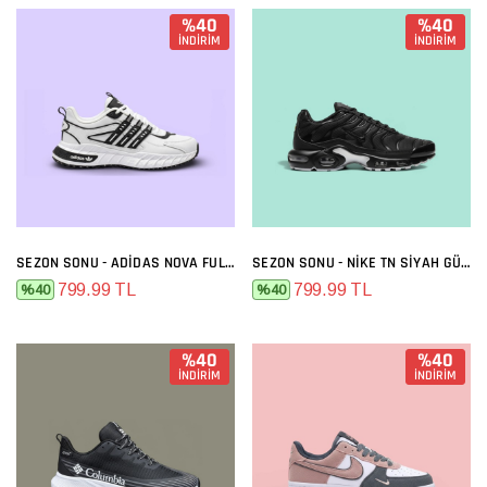
%40
%40
İNDİRİM
İNDİRİM
SEZON SONU - ADIDAS NOVA FULL BEYAZ
SEZON SONU - NIKE TN SIYAH GÜMÜŞ
799.99 TL
799.99 TL
%40
%40
%40
%40
İNDİRİM
İNDİRİM