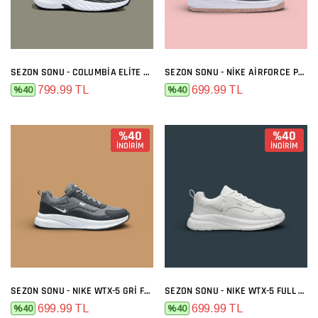
SEZON SONU - COLUMBIA ELITE SIYAH BEYAZ
SEZON SONU - NIKE AIRFORCE PREMIUM GRI MELO
799.99 TL
699.99 TL
%40
%40
%40
%40
İNDİRİM
İNDİRİM
SEZON SONU - NIKE WTX-5 GRI FÜME
SEZON SONU - NIKE WTX-5 FULL BEYAZ
699.99 TL
699.99 TL
%40
%40