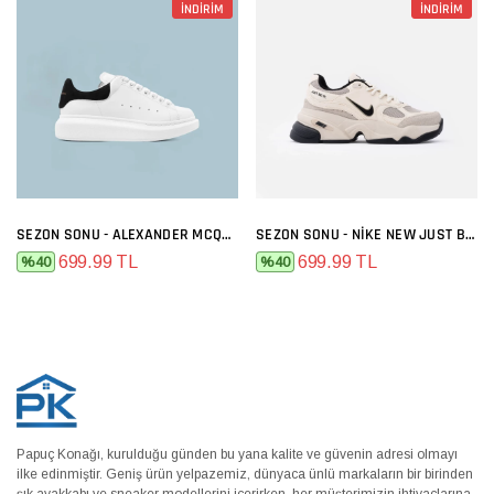
İNDİRİM
İNDİRİM
SEZON SONU - ALEXANDER MCQUEEN BEYAZ SIYAH
SEZON SONU - NIKE NEW JUST BEJ
699.99 TL
699.99 TL
%40
%40
Papuç Konağı, kurulduğu günden bu yana kalite ve güvenin adresi olmayı
ilke edinmiştir. Geniş ürün yelpazemiz, dünyaca ünlü markaların bir birinden
şık ayakkabı ve sneaker modellerini içerirken, her müşterimizin ihtiyaçlarına