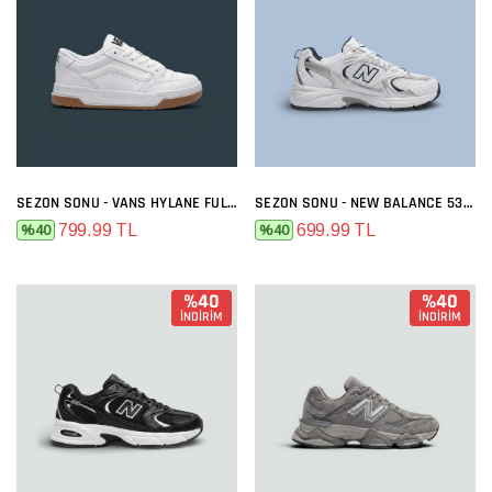
SEZON SONU - VANS HYLANE FULL BEYAZ
SEZON SONU - NEW BALANCE 530 BEYAZ LACI
799.99 TL
699.99 TL
%40
%40
%40
%40
İNDİRİM
İNDİRİM