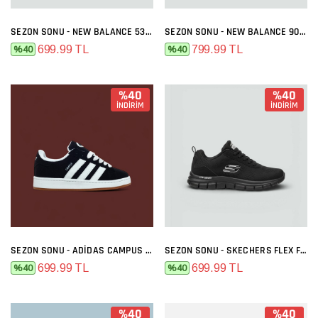
SEZON SONU - NEW BALANCE 530 SIYAH BEYAZ
SEZON SONU - NEW BALANCE 9060 GRI FÜME
699.99 TL
799.99 TL
%40
%40
%40
%40
İNDİRİM
İNDİRİM
SEZON SONU - ADIDAS CAMPUS SIYAH BEYAZ
SEZON SONU - SKECHERS FLEX FULL SIYAH
699.99 TL
699.99 TL
%40
%40
%40
%40