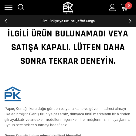
0
Kredi Kartına Taksit İmkanı
2500₺ ve Üzeri Ücretsiz Kargo
Tüm Türkiye'ye Hızlı ve Şeffaf Kargo
Kredi Kartına Taksit İmkanı
İLGILI ÜRÜN BULUNAMADI VEYA
2500₺ ve Üzeri Ücretsiz Kargo
Tüm Türkiye'ye Hızlı ve Şeffaf Kargo
SATIŞA KAPALI. LÜTFEN DAHA
Kredi Kartına Taksit İmkanı
SONRA TEKRAR DENEYIN.
Papuç Konağı, kurulduğu günden bu yana kalite ve güvenin adresi olmayı
ilke edinmiştir. Geniş ürün yelpazemiz, dünyaca ünlü markaların bir birinden
şık ayakkabı ve sneaker modellerini içerirken, her müşterimizin ihtiyaçlarına
uygun seçenekler sunmayı hedefleriz.
Papuç Konağı ile her adımda kaliteyi hissedin!