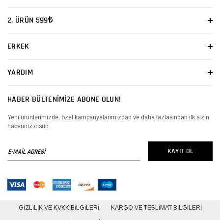
2. ÜRÜN 599₺
ERKEK
YARDIM
HABER BÜLTENİMİZE ABONE OLUN!
Yeni ürünlerimizde, özel kampanyalarımızdan ve daha fazlasından ilk sizin
haberiniz olsun.
E-
KAYIT OL
MAİL
ADRESİ
GIZLILIK VE KVKK BILGILERI
KARGO VE TESLIMAT BILGILERI