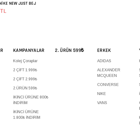
NIKE NEW JUST BEJ
SEPETE EKLE
 TL
AR
KAMPANYALAR
2. ÜRÜN 599₺
ERKEK
Kolej Çoraplar
ADIDAS
2 ÇİFT 1.999₺
ALEXANDER
MCQUEEN
2 ÇİFT 2.999₺
CONVERSE
2.ÜRÜN 599₺
NIKE
İKİNCİ ÜRÜNE 800₺
İNDİRİM
VANS
İKİNCİ ÜRÜNE
1.800₺ İNDİRİM