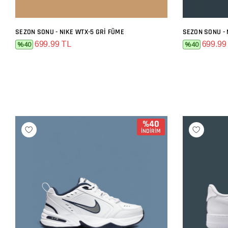
SEZON SONU - NIKE WTX-5 GRI FÜME
SEZON SONU - 
SEPETE EKLE
699.99 TL
699.99
%40
%40
%40
İNDİRİM