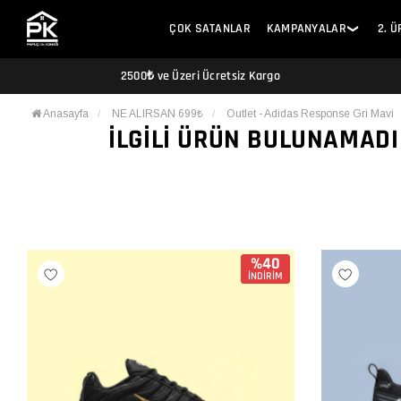
ÇOK SATANLAR
KAMPANYALAR
2. 
❯
2500₺ ve Üzeri Ücretsiz Kargo
Anasayfa
NE ALIRSAN 699₺
Outlet - Adidas Response Gri Mavi
İLGILI ÜRÜN BULUNAMADI
%40
İNDİRİM