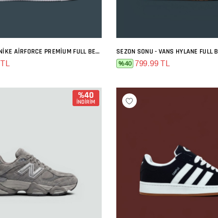
SEZON SONU - NIKE AIRFORCE PREMIUM FULL BEYAZ
SEZON SONU - VANS HYLANE FULL 
SEPETE EKLE
SEPETE EKLE
 TL
799.99 TL
%40
%40
İNDİRİM