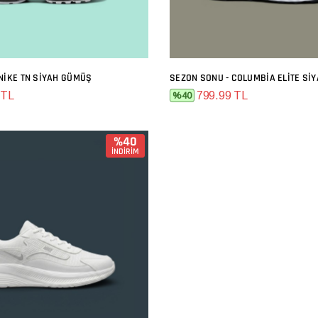
NIKE TN SIYAH GÜMÜŞ
SEZON SONU - COLUMBIA ELITE SI
SEPETE EKLE
SEPETE EKLE
 TL
799.99 TL
%40
%40
İNDİRİM