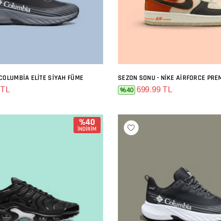
COLUMBIA ELITE SIYAH FÜME
SEPETE EKLE
SEPETE EKLE
 TL
699.99 TL
%40
%40
İNDİRİM