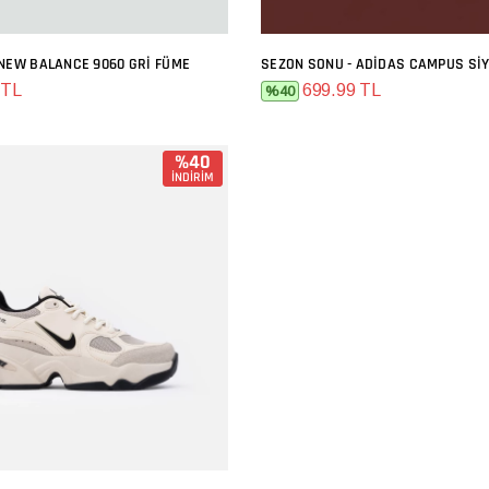
 NEW BALANCE 9060 GRI FÜME
SEZON SONU - ADIDAS CAMPUS SI
SEPETE EKLE
SEPETE EKLE
 TL
699.99 TL
%40
%40
İNDİRİM