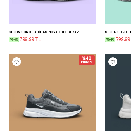
SEZON SONU - ADIDAS NOVA FULL BEYAZ
SEZON SONU - 
SEPETE EKLE
799.99 TL
799.99
%40
%40
%40
İNDİRİM