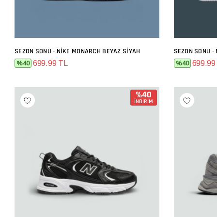
SEZON SONU - NIKE MONARCH BEYAZ SIYAH
SEPETE EKLE
699.99 TL
699.99
%40
%40
%40
İNDİRİM