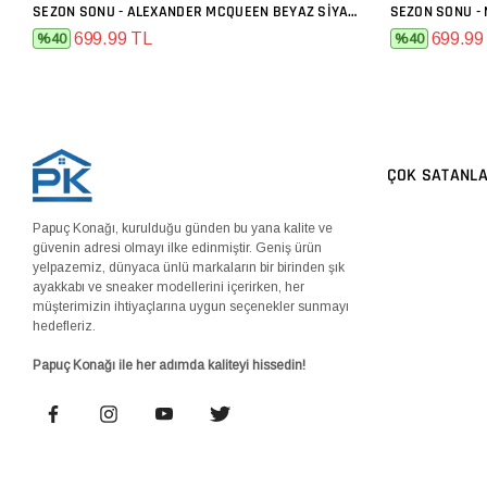
SEZON SONU - ALEXANDER MCQUEEN BEYAZ SIYAH
SEZON SONU - 
SEPETE EKLE
699.99 TL
699.99
%40
%40
ÇOK SATANL
Papuç Konağı, kurulduğu günden bu yana kalite ve
güvenin adresi olmayı ilke edinmiştir. Geniş ürün
yelpazemiz, dünyaca ünlü markaların bir birinden şık
ayakkabı ve sneaker modellerini içerirken, her
müşterimizin ihtiyaçlarına uygun seçenekler sunmayı
hedefleriz.
Papuç Konağı ile her adımda kaliteyi hissedin!