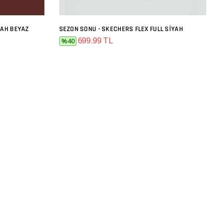
YAH BEYAZ
SEZON SONU - SKECHERS FLEX FULL SIYAH
SEPETE EKLE
699.99 TL
%40