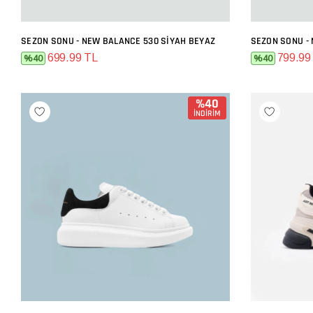
SEZON SONU - NEW BALANCE 530 SIYAH BEYAZ
SEZON SONU -
SEPETE EKLE
699.99 TL
799.99
%40
%40
%40
İNDİRİM