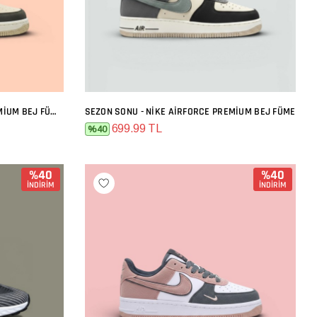
SEZON SONU - NIKE AIRFORCE PREMIUM BEJ FÜME TURUNCU
SEZON SONU - NIKE AIRFORCE PREMIUM BEJ FÜME
SEPETE EKLE
699.99 TL
%40
%40
%40
İNDİRİM
İNDİRİM