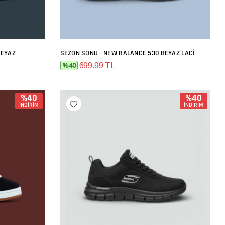
BEYAZ
SEZON SONU - NEW BALANCE 530 BEYAZ LACI
SEPETE EKLE
699.99 TL
%40
%40
%40
İNDİRİM
İNDİRİM