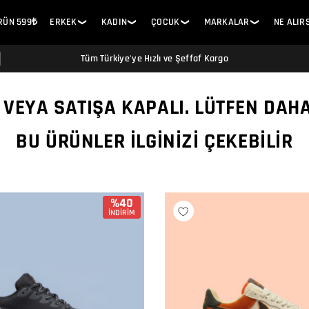
ÜRÜN 599₺
ERKEK
KADIN
ÇOCUK
MARKALAR
NE ALIR
❯
❯
❯
❯
Tüm Türkiye'ye Hızlı ve Şeffaf Kargo
 VEYA SATIŞA KAPALI. LÜTFEN DAH
BU ÜRÜNLER İLGINIZI ÇEKEBILIR
%40
İNDİRİM