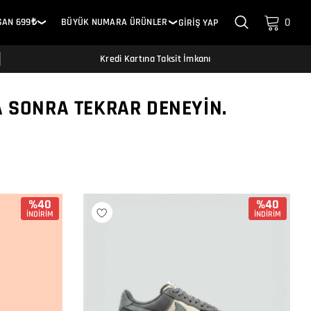
0
SAN 699₺
BÜYÜK NUMARA ÜRÜNLER
GİRİŞ YAP
❯
❯
Kredi Kartına Taksit İmkanı
A SONRA TEKRAR DENEYIN.
%40
%40
İNDİRİM
İNDİRİM