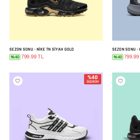
SEZON SONU - NIKE TN SIYAH GOLD
SEZON SONU - 
SEPETE EKLE
799.99 TL
799.99
%40
%40
%40
İNDİRİM