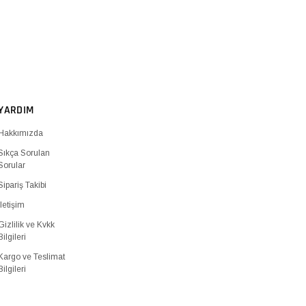
YARDIM
Hakkımızda
Sıkça Sorulan
Sorular
Sipariş Takibi
İletişim
Gizlilik ve Kvkk
Bilgileri
Kargo ve Teslimat
Bilgileri