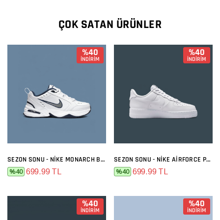
ÇOK SATAN ÜRÜNLER
%40
%40
İNDİRİM
İNDİRİM
SEZON SONU - NIKE MONARCH BEYAZ SIYAH
SEZON SONU - NIKE AIRFORCE PREMIUM FULL BEYAZ
699.99 TL
699.99 TL
%40
%40
%40
%40
İNDİRİM
İNDİRİM