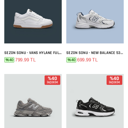
SEZON SONU - VANS HYLANE FULL BEYAZ
SEZON SONU - NEW BALANCE 530 BEYAZ LACI
799.99 TL
699.99 TL
%40
%40
%40
%40
İNDİRİM
İNDİRİM