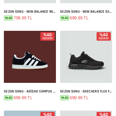
SEZON SONU - NEW BALANCE 9060 GRI FÜME
SEZON SONU - NEW BALANCE 530 SIYAH BEYAZ
799.99 TL
699.99 TL
%40
%40
%40
%40
İNDİRİM
İNDİRİM
SEZON SONU - ADIDAS CAMPUS SIYAH BEYAZ
SEZON SONU - SKECHERS FLEX FULL SIYAH
699.99 TL
699.99 TL
%40
%40
%40
%40