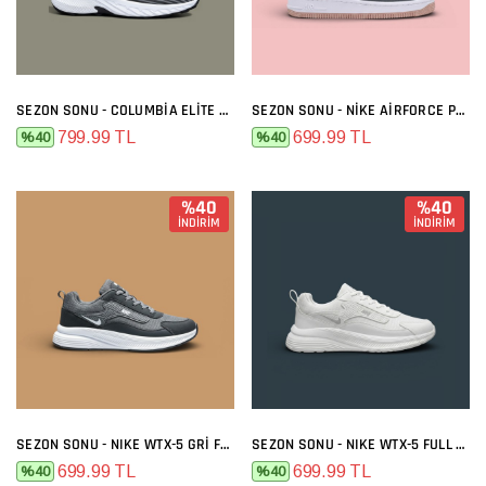
SEZON SONU - COLUMBIA ELITE SIYAH BEYAZ
SEZON SONU - NIKE AIRFORCE PREMIUM GRI MELO
799.99 TL
699.99 TL
%40
%40
%40
%40
İNDİRİM
İNDİRİM
SEZON SONU - NIKE WTX-5 GRI FÜME
SEZON SONU - NIKE WTX-5 FULL BEYAZ
699.99 TL
699.99 TL
%40
%40