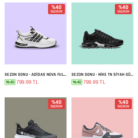
%40
%40
İNDİRİM
İNDİRİM
SEZON SONU - ADIDAS NOVA FULL BEYAZ
SEZON SONU - NIKE TN SIYAH GÜMÜŞ
799.99 TL
799.99 TL
%40
%40
%40
%40
İNDİRİM
İNDİRİM