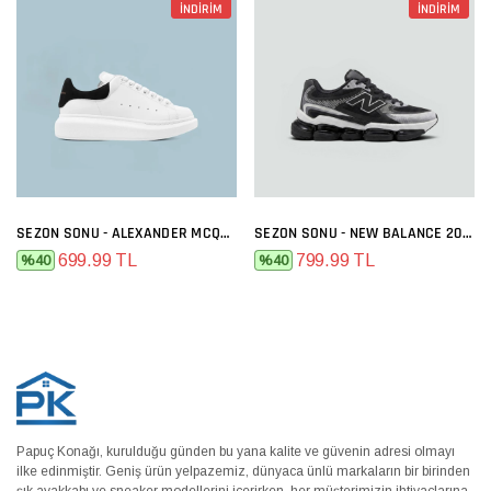
İNDİRİM
İNDİRİM
SEZON SONU - ALEXANDER MCQUEEN BEYAZ SIYAH
SEZON SONU - NEW BALANCE 2000 SIYAH BEYAZ
699.99 TL
799.99 TL
%40
%40
Papuç Konağı, kurulduğu günden bu yana kalite ve güvenin adresi olmayı
ilke edinmiştir. Geniş ürün yelpazemiz, dünyaca ünlü markaların bir birinden
şık ayakkabı ve sneaker modellerini içerirken, her müşterimizin ihtiyaçlarına