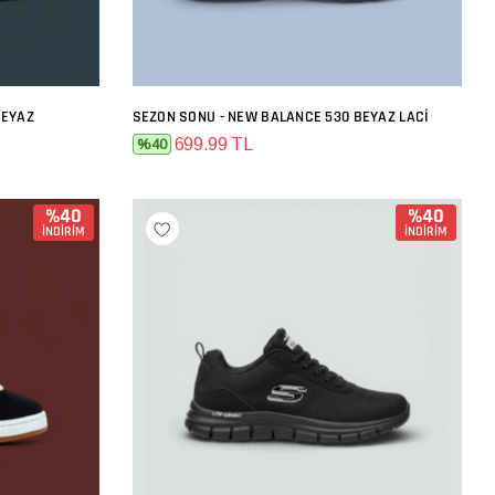
BEYAZ
SEZON SONU - NEW BALANCE 530 BEYAZ LACI
SEPETE EKLE
699.99 TL
%40
%40
%40
İNDİRİM
İNDİRİM