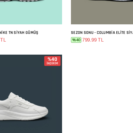
NIKE TN SIYAH GÜMÜŞ
SEZON SONU - COLUMBIA ELITE SI
SEPETE EKLE
SEPETE EKLE
 TL
799.99 TL
%40
%40
İNDİRİM