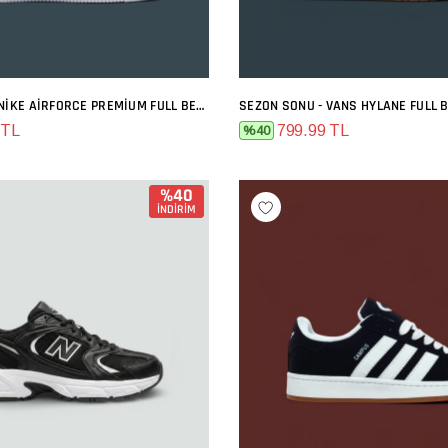
SEZON SONU - NIKE AIRFORCE PREMIUM FULL BEYAZ
SEZON SONU - VANS HYLANE FULL 
SEPETE EKLE
SEPETE EKLE
 TL
799.99 TL
%40
%40
İNDİRİM