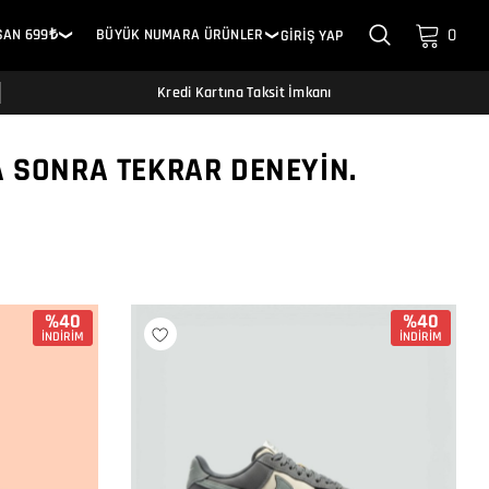
0
SAN 699₺
BÜYÜK NUMARA ÜRÜNLER
GİRİŞ YAP
❯
❯
Kredi Kartına Taksit İmkanı
A SONRA TEKRAR DENEYIN.
%40
%40
İNDİRİM
İNDİRİM