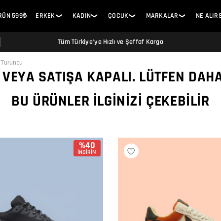
ÜRÜN 599₺
ERKEK
KADIN
ÇOCUK
MARKALAR
NE ALIR
❯
❯
❯
❯
Tüm Türkiye'ye Hızlı ve Şeffaf Kargo
 Turuncu
 VEYA SATIŞA KAPALI. LÜTFEN DAH
BU ÜRÜNLER İLGINIZI ÇEKEBILIR
%40
İNDİRİM