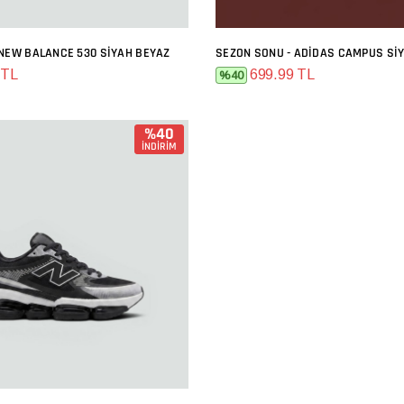
 NEW BALANCE 530 SIYAH BEYAZ
SEZON SONU - ADIDAS CAMPUS SI
SEPETE EKLE
SEPETE EKLE
 TL
699.99 TL
%40
%40
İNDİRİM