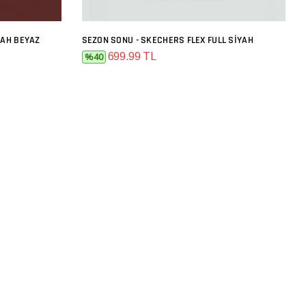
YAH BEYAZ
SEZON SONU - SKECHERS FLEX FULL SIYAH
SEPETE EKLE
699.99 TL
%40