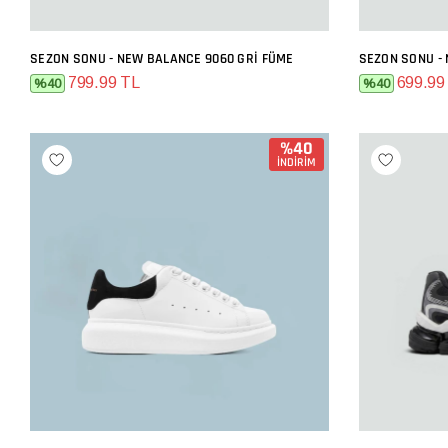
SEZON SONU - NEW BALANCE 9060 GRI FÜME
SEZON SONU -
SEPETE EKLE
799.99 TL
699.99
%40
%40
%40
İNDİRİM