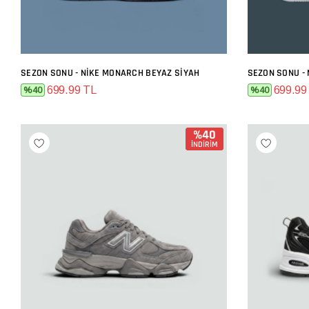
SEZON SONU - NIKE MONARCH BEYAZ SIYAH
SEPETE EKLE
699.99 TL
699.99
%40
%40
%40
İNDİRİM