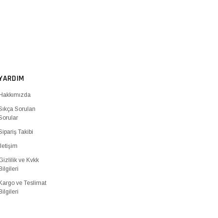
YARDIM
Hakkımızda
Sıkça Sorulan
Sorular
Sipariş Takibi
İletişim
Gizlilik ve Kvkk
Bilgileri
Kargo ve Teslimat
Bilgileri