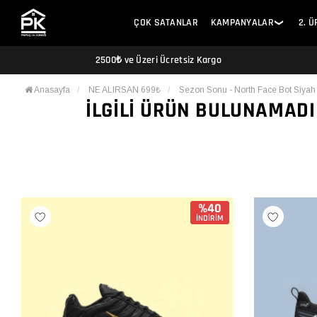
ÇOK SATANLAR
KAMPANYALAR
2. 
❯
2500₺ ve Üzeri Ücretsiz Kargo
Anasayfa
NE ALIRSAN 699₺
Sezon Sonu - North Face Bot Siyah
İLGILI ÜRÜN BULUNAMADI
%40
İNDİRİM