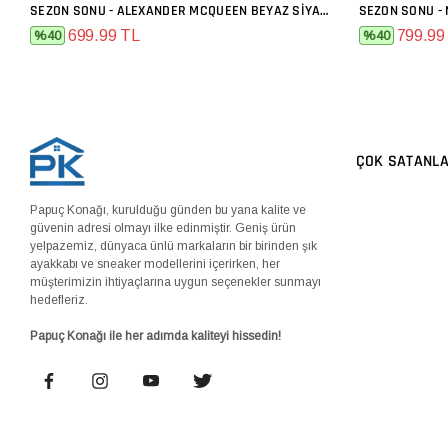
SEZON SONU - ALEXANDER MCQUEEN BEYAZ SIYAH
SEZON SONU -
SEPETE EKLE
699.99 TL
799.99
%40
%40
ÇOK SATANL
Papuç Konağı, kurulduğu günden bu yana kalite ve
güvenin adresi olmayı ilke edinmiştir. Geniş ürün
yelpazemiz, dünyaca ünlü markaların bir birinden şık
ayakkabı ve sneaker modellerini içerirken, her
müşterimizin ihtiyaçlarına uygun seçenekler sunmayı
hedefleriz.
Papuç Konağı ile her adımda kaliteyi hissedin!