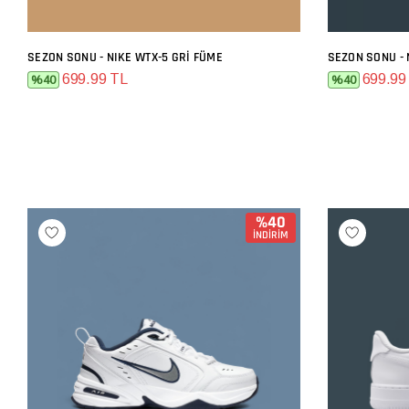
SEZON SONU - NIKE WTX-5 GRI FÜME
SEZON SONU - 
SEPETE EKLE
699.99 TL
699.99
%40
%40
%40
İNDİRİM