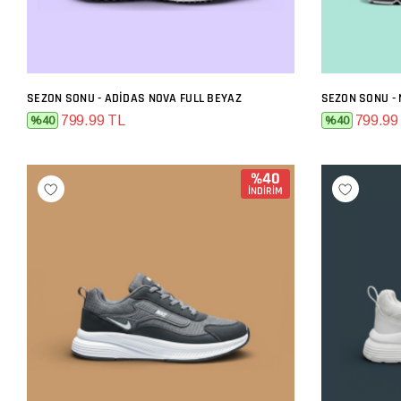
SEZON SONU - ADIDAS NOVA FULL BEYAZ
SEZON SONU - 
SEPETE EKLE
799.99 TL
799.99
%40
%40
%40
İNDİRİM