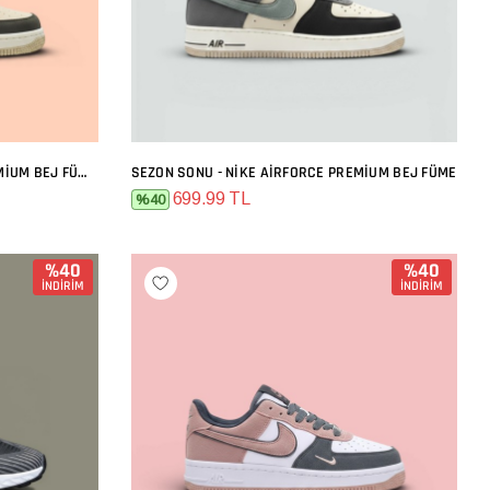
SEZON SONU - NIKE AIRFORCE PREMIUM BEJ FÜME TURUNCU
SEZON SONU - NIKE AIRFORCE PREMIUM BEJ FÜME
SEPETE EKLE
699.99 TL
%40
%40
%40
İNDİRİM
İNDİRİM