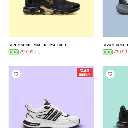
SEZON SONU - NIKE TN SIYAH GOLD
SEZON SONU - 
SEPETE EKLE
799.99 TL
799.99
%40
%40
%40
İNDİRİM