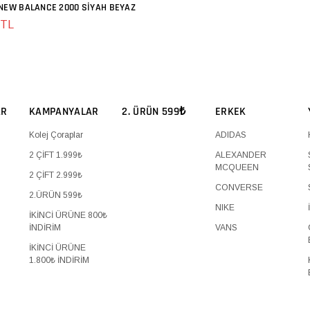
 NEW BALANCE 2000 SIYAH BEYAZ
SEPETE EKLE
 TL
AR
KAMPANYALAR
2. ÜRÜN 599₺
ERKEK
Kolej Çoraplar
ADIDAS
2 ÇİFT 1.999₺
ALEXANDER
MCQUEEN
2 ÇİFT 2.999₺
CONVERSE
2.ÜRÜN 599₺
NIKE
İKİNCİ ÜRÜNE 800₺
İNDİRİM
VANS
İKİNCİ ÜRÜNE
1.800₺ İNDİRİM