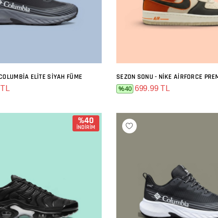
COLUMBIA ELITE SIYAH FÜME
SEPETE EKLE
SEPETE EKLE
 TL
699.99 TL
%40
%40
İNDİRİM