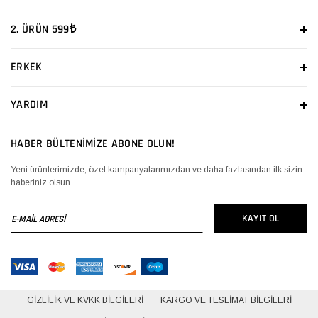
2. ÜRÜN 599₺
ERKEK
YARDIM
HABER BÜLTENİMİZE ABONE OLUN!
Yeni ürünlerimizde, özel kampanyalarımızdan ve daha fazlasından ilk sizin
haberiniz olsun.
E-
KAYIT OL
MAİL
ADRESİ
GIZLILIK VE KVKK BILGILERI
KARGO VE TESLIMAT BILGILERI