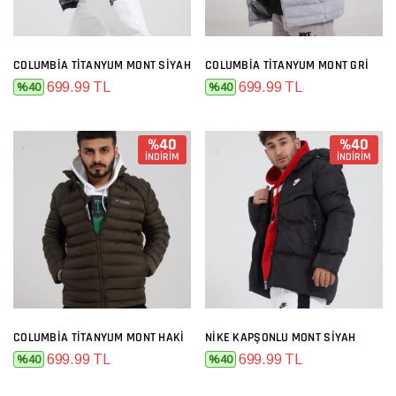
COLUMBIA TITANYUM MONT SIYAH
COLUMBIA TITANYUM MONT GRI
699.99 TL
699.99 TL
%40
%40
%40
%40
İNDİRİM
İNDİRİM
COLUMBIA TITANYUM MONT HAKI
NIKE KAPŞONLU MONT SIYAH
699.99 TL
699.99 TL
%40
%40