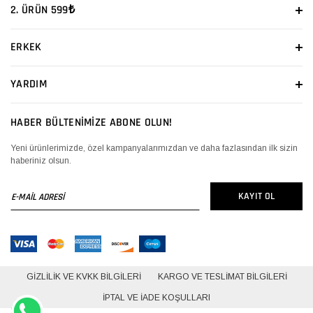
2. ÜRÜN 599₺
ERKEK
YARDIM
HABER BÜLTENİMİZE ABONE OLUN!
Yeni ürünlerimizde, özel kampanyalarımızdan ve daha fazlasından ilk sizin
haberiniz olsun.
E-
KAYIT OL
MAİL
ADRESİ
GIZLILIK VE KVKK BILGILERI
KARGO VE TESLIMAT BILGILERI
İPTAL VE İADE KOŞULLARI