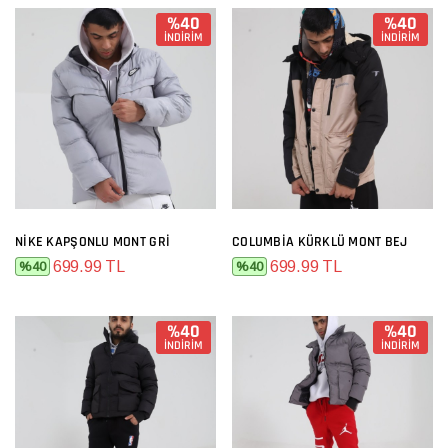
%40
%40
İNDİRİM
İNDİRİM
NIKE KAPŞONLU MONT GRI
COLUMBIA KÜRKLÜ MONT BEJ
699.99 TL
699.99 TL
%40
%40
%40
%40
İNDİRİM
İNDİRİM