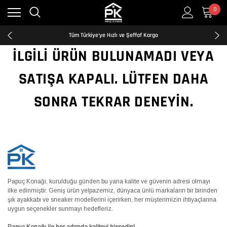
0
Kredi Kartına Taksit İmkanı
2500₺ ve Üzeri Ücretsiz Kargo
Tüm Türkiye'ye Hızlı ve Şeffaf Kargo
Kredi Kartına Taksit İmkanı
İLGILI ÜRÜN BULUNAMADI VEYA
2500₺ ve Üzeri Ücretsiz Kargo
Tüm Türkiye'ye Hızlı ve Şeffaf Kargo
SATIŞA KAPALI. LÜTFEN DAHA
Kredi Kartına Taksit İmkanı
SONRA TEKRAR DENEYIN.
Papuç Konağı, kurulduğu günden bu yana kalite ve güvenin adresi olmayı
ilke edinmiştir. Geniş ürün yelpazemiz, dünyaca ünlü markaların bir birinden
şık ayakkabı ve sneaker modellerini içerirken, her müşterimizin ihtiyaçlarına
uygun seçenekler sunmayı hedefleriz.
Papuç Konağı ile her adımda kaliteyi hissedin!