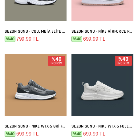
SEZON SONU - COLUMBIA ELITE SIYAH BEYAZ
SEZON SONU - NIKE AIRFORCE PREMIUM GRI MELO
799.99 TL
699.99 TL
%40
%40
%40
%40
İNDİRİM
İNDİRİM
SEZON SONU - NIKE WTX-5 GRI FÜME
SEZON SONU - NIKE WTX-5 FULL BEYAZ
699.99 TL
699.99 TL
%40
%40