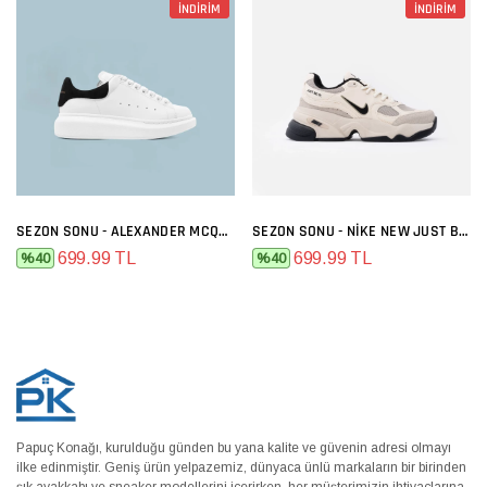
İNDİRİM
İNDİRİM
SEZON SONU - ALEXANDER MCQUEEN BEYAZ SIYAH
SEZON SONU - NIKE NEW JUST BEJ
699.99 TL
699.99 TL
%40
%40
Papuç Konağı, kurulduğu günden bu yana kalite ve güvenin adresi olmayı
ilke edinmiştir. Geniş ürün yelpazemiz, dünyaca ünlü markaların bir birinden
şık ayakkabı ve sneaker modellerini içerirken, her müşterimizin ihtiyaçlarına