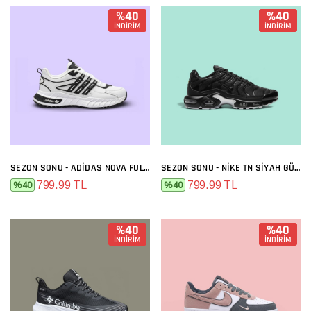
%40
%40
İNDİRİM
İNDİRİM
SEZON SONU - ADIDAS NOVA FULL BEYAZ
SEZON SONU - NIKE TN SIYAH GÜMÜŞ
799.99 TL
799.99 TL
%40
%40
%40
%40
İNDİRİM
İNDİRİM