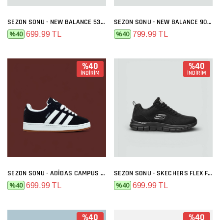
SEZON SONU - NEW BALANCE 530 SIYAH BEYAZ
SEZON SONU - NEW BALANCE 9060 GRI FÜME
699.99 TL
799.99 TL
%40
%40
%40
%40
İNDİRİM
İNDİRİM
SEZON SONU - ADIDAS CAMPUS SIYAH BEYAZ
SEZON SONU - SKECHERS FLEX FULL SIYAH
699.99 TL
699.99 TL
%40
%40
%40
%40