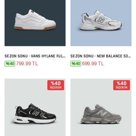
SEZON SONU - VANS HYLANE FULL BEYAZ
SEZON SONU - NEW BALANCE 530 BEYAZ LACI
799.99 TL
699.99 TL
%40
%40
%40
%40
İNDİRİM
İNDİRİM