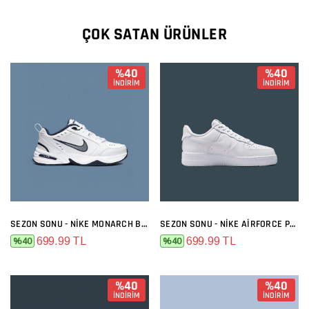
ÇOK SATAN ÜRÜNLER
%40
%40
İNDİRİM
İNDİRİM
SEZON SONU - NIKE MONARCH BEYAZ SIYAH
SEZON SONU - NIKE AIRFORCE PREMIUM FULL BEYAZ
699.99 TL
699.99 TL
%40
%40
%40
%40
İNDİRİM
İNDİRİM