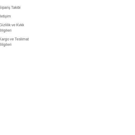
Sipariş Takibi
İletişim
Gizlilik ve Kvkk
Bilgileri
Kargo ve Teslimat
Bilgileri