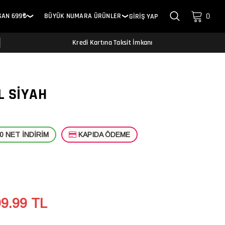
0
SAN 699₺
BÜYÜK NUMARA ÜRÜNLER
GİRİŞ YAP
❯
❯
Kredi Kartına Taksit İmkanı
L SIYAH
 NET İNDİRİM
KAPIDA ÖDEME
99.99
TL