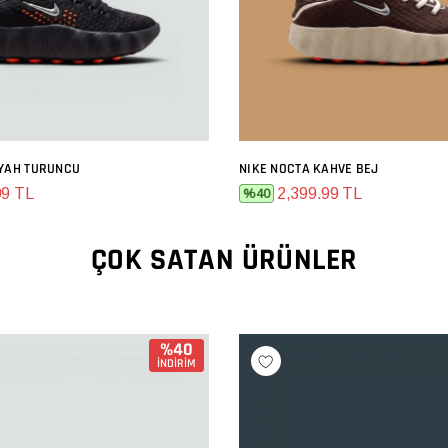
IYAH TURUNCU
NIKE NOCTA KAHVE BEJ
SEPETE EKLE
SEPETE EKLE
99 TL
2,399.99 TL
%40
ÇOK SATAN ÜRÜNLER
%40
İNDİRİM