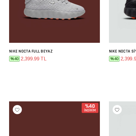
NIKE NOCTA FULL BEYAZ
NIKE NOCTA S
SEPETE EKLE
2,399.99 TL
2,399.
%40
%40
%40
İNDİRİM