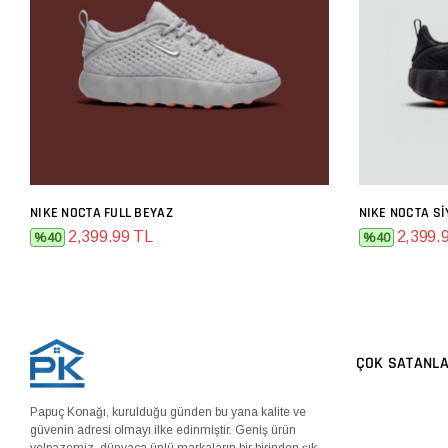
NIKE NOCTA FULL BEYAZ
NIKE NOCTA S
SEPETE EKLE
2,399.99 TL
2,399.
%40
%40
ÇOK SATANL
Papuç Konağı, kurulduğu günden bu yana kalite ve
güvenin adresi olmayı ilke edinmiştir. Geniş ürün
yelpazemiz, dünyaca ünlü markaların bir birinden şık