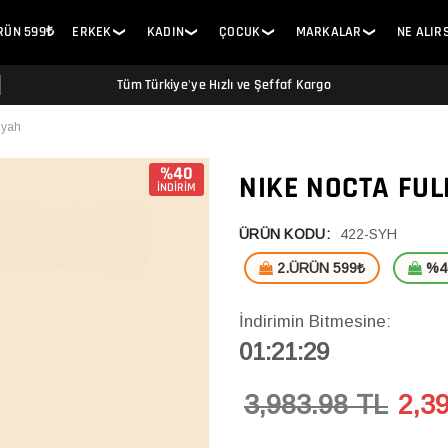
ÜRÜN 599₺
ERKEK
KADIN
ÇOCUK
MARKALAR
NE ALIR
❯
❯
❯
❯
Tüm Türkiye'ye Hızlı ve Şeffaf Kargo
iyah
%40
NIKE NOCTA FUL
İNDİRİM
ÜRÜN KODU:
422-SYH
2.ÜRÜN 599₺
%40
İndirimin Bitmesine:
01:21:29
3,983.98 TL
2,3