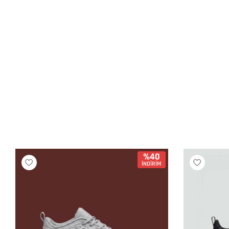
%40
İNDİRİM