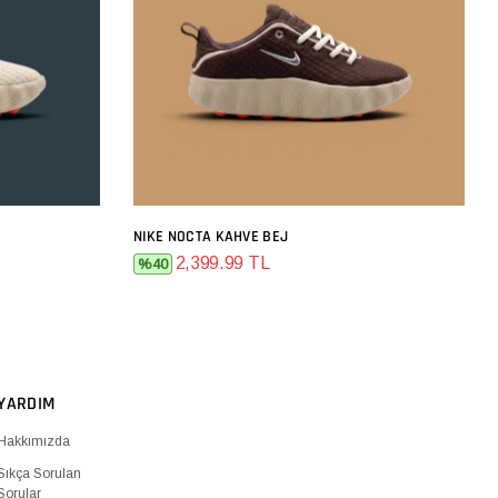
NIKE NOCTA KAHVE BEJ
SEPETE EKLE
2,399.99 TL
%40
YARDIM
Hakkımızda
Sıkça Sorulan
Sorular