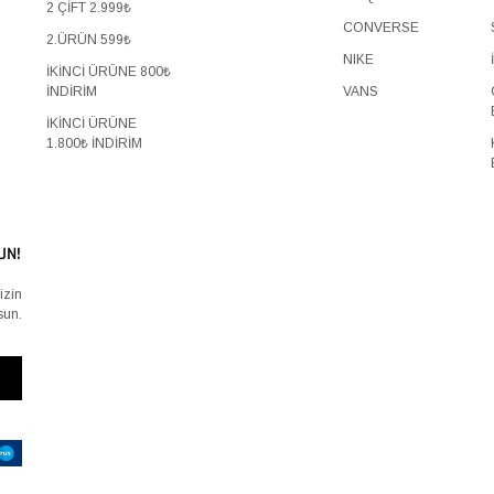
2 ÇİFT 2.999₺
CONVERSE
2.ÜRÜN 599₺
NIKE
İKİNCİ ÜRÜNE 800₺
İNDİRİM
VANS
İKİNCİ ÜRÜNE
1.800₺ İNDİRİM
UN!
izin
sun.