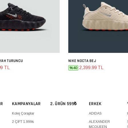
IYAH TURUNCU
NIKE NOCTA BEJ
SEPETE EKLE
SEPETE EKLE
99 TL
2,399.99 TL
%40
AR
KAMPANYALAR
2. ÜRÜN 599₺
ERKEK
Kolej Çoraplar
ADIDAS
2 ÇİFT 1.999₺
ALEXANDER
MCQUEEN