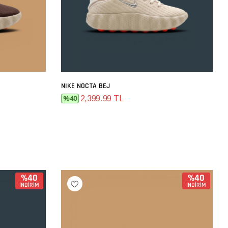
NIKE NOCTA BEJ
SEPETE EKLE
2,399.99 TL
%40
%40
%40
İNDİRİM
İNDİRİM