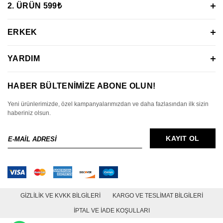
2. ÜRÜN 599₺
ERKEK
YARDIM
HABER BÜLTENİMİZE ABONE OLUN!
Yeni ürünlerimizde, özel kampanyalarımızdan ve daha fazlasından ilk sizin
haberiniz olsun.
E-
KAYIT OL
MAİL
ADRESİ
GIZLILIK VE KVKK BILGILERI
KARGO VE TESLIMAT BILGILERI
İPTAL VE İADE KOŞULLARI