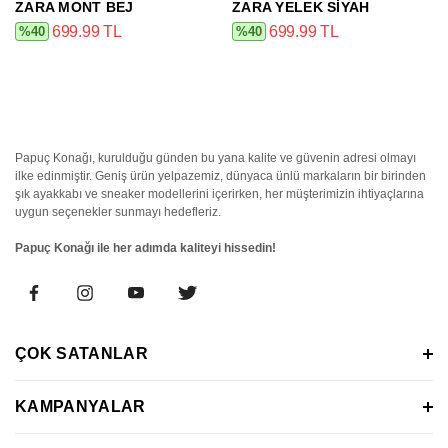
ZARA MONT BEJ
ZARA YELEK SIYAH
699.99 TL
699.99 TL
%40
%40
Papuç Konağı, kurulduğu günden bu yana kalite ve güvenin adresi olmayı
ilke edinmiştir. Geniş ürün yelpazemiz, dünyaca ünlü markaların bir birinden
şık ayakkabı ve sneaker modellerini içerirken, her müşterimizin ihtiyaçlarına
uygun seçenekler sunmayı hedefleriz.
Papuç Konağı ile her adımda kaliteyi hissedin!
ÇOK SATANLAR
KAMPANYALAR