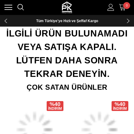
0
Kredi Kartına Taksit İmkanı
2500₺ ve Üzeri Ücretsiz Kargo
Tüm Türkiye'ye Hızlı ve Şeffaf Kargo
Kredi Kartına Taksit İmkanı
İLGILI ÜRÜN BULUNAMADI
2500₺ ve Üzeri Ücretsiz Kargo
Tüm Türkiye'ye Hızlı ve Şeffaf Kargo
VEYA SATIŞA KAPALI.
Kredi Kartına Taksit İmkanı
LÜTFEN DAHA SONRA
TEKRAR DENEYIN.
ÇOK SATAN ÜRÜNLER
%40
%40
İNDİRİM
İNDİRİM