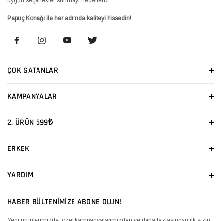
uygun seçenekler sunmayı hedefleriz.
Papuç Konağı ile her adımda kaliteyi hissedin!
ÇOK SATANLAR
KAMPANYALAR
2. ÜRÜN 599₺
ERKEK
YARDIM
HABER BÜLTENİMİZE ABONE OLUN!
Yeni ürünlerimizde, özel kampanyalarımızdan ve daha fazlasından ilk sizin