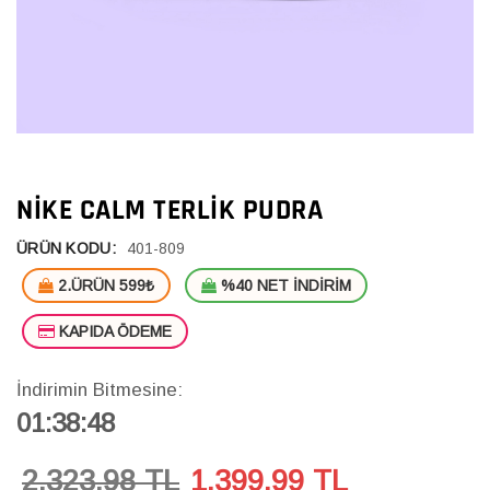
NIKE CALM TERLIK PUDRA
ÜRÜN KODU:
401-809
2.ÜRÜN 599₺
%40 NET İNDİRİM
KAPIDA ÖDEME
İndirimin Bitmesine:
01:38:48
2,323.98 TL
1,399.99
TL