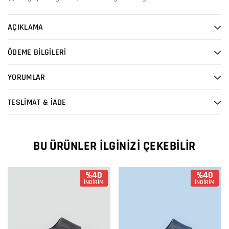
AÇIKLAMA
ÖDEME BİLGİLERİ
YORUMLAR
TESLİMAT & İADE
BU ÜRÜNLER İLGINIZI ÇEKEBILIR
%40
%40
İNDİRİM
İNDİRİM