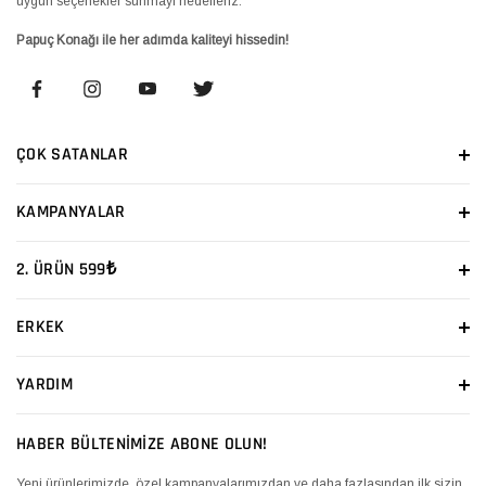
uygun seçenekler sunmayı hedefleriz.
Papuç Konağı ile her adımda kaliteyi hissedin!
ÇOK SATANLAR
KAMPANYALAR
2. ÜRÜN 599₺
ERKEK
YARDIM
HABER BÜLTENİMİZE ABONE OLUN!
Yeni ürünlerimizde, özel kampanyalarımızdan ve daha fazlasından ilk sizin