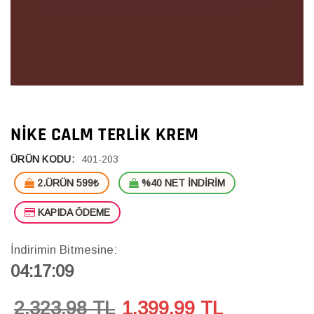
NIKE CALM TERLIK KREM
ÜRÜN KODU:
401-203
2.ÜRÜN 599₺
%40 NET İNDİRİM
KAPIDA ÖDEME
İndirimin Bitmesine:
04:17:08
2,323.98 TL
1,399.99
TL