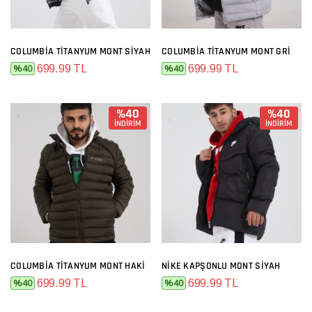
COLUMBIA TITANYUM MONT SIYAH
COLUMBIA TITANYUM MONT GRI
699.99 TL
699.99 TL
%40
%40
%40
%40
İNDİRİM
İNDİRİM
COLUMBIA TITANYUM MONT HAKI
NIKE KAPŞONLU MONT SIYAH
699.99 TL
699.99 TL
%40
%40