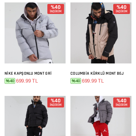
%40
%40
İNDİRİM
İNDİRİM
NIKE KAPŞONLU MONT GRI
COLUMBIA KÜRKLÜ MONT BEJ
699.99 TL
699.99 TL
%40
%40
%40
%40
İNDİRİM
İNDİRİM