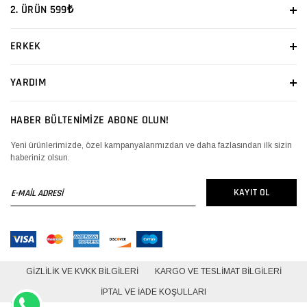
2. ÜRÜN 599₺
ERKEK
YARDIM
HABER BÜLTENİMİZE ABONE OLUN!
Yeni ürünlerimizde, özel kampanyalarımızdan ve daha fazlasından ilk sizin
haberiniz olsun.
E-
KAYIT OL
MAİL
ADRESİ
GIZLILIK VE KVKK BILGILERI
KARGO VE TESLIMAT BILGILERI
İPTAL VE İADE KOŞULLARI