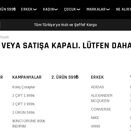
ÜRÜN 599₺
ERKEK
KADIN
ÇOCUK
MARKALAR
NE ALIR
❯
❯
❯
❯
Tüm Türkiye'ye Hızlı ve Şeffaf Kargo
 Siyah
 VEYA SATIŞA KAPALI. LÜTFEN DAH
AR
KAMPANYALAR
2. ÜRÜN 599₺
ERKEK
Kolej Çoraplar
ADIDAS
2 ÇİFT 1.999₺
ALEXANDER
MCQUEEN
2 ÇİFT 2.999₺
CONVERSE
2.ÜRÜN 599₺
NIKE
İKİNCİ ÜRÜNE 800₺
İNDİRİM
VANS