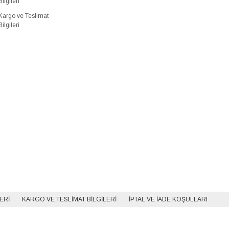
Bilgileri
Kargo ve Teslimat
Bilgileri
LERI
KARGO VE TESLIMAT BILGILERI
İPTAL VE İADE KOŞULLARI