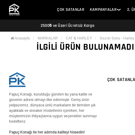
ÇOK SATANLAR
KAMPANYALAR
2. 
❯
2500₺ ve Üzeri Ücretsiz Kargo
Anasayfa
MARKALAR
CAT & HARLEY
Sezon Sonu - Harley
İLGILI ÜRÜN BULUNAMADI
ÇOK SATANL
Papuç Konağı, kurulduğu günden bu yana kalite ve
güvenin adresi olmayı ilke edinmiştir. Geniş ürün
yelpazemiz, dünyaca ünlü markaların bir birinden şık
ayakkabı ve sneaker modellerini içerirken, her
müşterimizin ihtiyaçlarına uygun seçenekler sunmayı
hedefleriz.
Papuç Konağı ile her adımda kaliteyi hissedin!