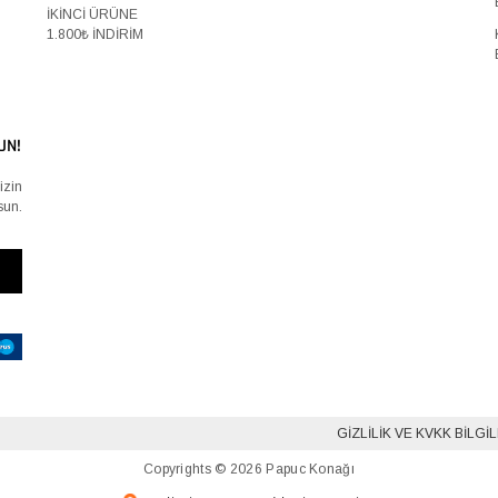
İKİNCİ ÜRÜNE
1.800₺ İNDİRİM
UN!
izin
sun.
GIZLILIK VE KVKK BILGI
Copyrights © 2026 Papuc Konağı