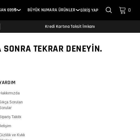
0
SAN 699₺
BÜYÜK NUMARA ÜRÜNLER
GİRİŞ YAP
❯
❯
Kredi Kartına Taksit İmkanı
A SONRA TEKRAR DENEYIN.
YARDIM
Hakkımızda
Sıkça Sorulan
Sorular
Sipariş Takibi
İletişim
Gizlilik ve Kvkk